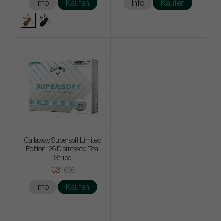
Info
Kaufen
Info
Kaufen
Callaway Supersoft Limited
Edition -26 Distressed Teal
Stripe
€31
€36
Info
Kaufen