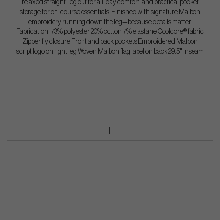
relaxed straight-leg cut for all-day comfort, and practical pocket
storage for on-course essentials. Finished with signature Malbon
embroidery running down the leg—because details matter.
Fabrication: 73% polyester 20% cotton 7% elastane Coolcore® fabric
Zipper fly closure Front and back pockets Embroidered Malbon
script logo on right leg Woven Malbon flag label on back 29.5" inseam