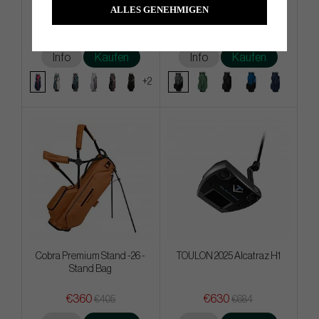
Cart Bag
Bag
ALLES GENEHMIGEN
€252
€351
€387
€423
Info
Kaufen
Info
Kaufen
+2
Cobra Premium Stand -26 -
TOULON 2025 Alcatraz H1
Stand Bag
€360
€630
€405
€684