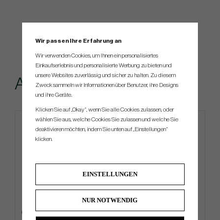
Wir passen Ihre Erfahrung an
Wir verwenden Cookies, um Ihnen ein personalisiertes
Einkaufserlebnis und personalisierte Werbung zu bieten und
unsere Websites zuverlässig und sicher zu halten. Zu diesem
Andere kauften...
Zweck sammeln wir Informationen über Benutzer, ihre Designs
und ihre Geräte.
Klicken Sie auf „Okay“, wenn Sie alle Cookies zulassen, oder
wählen Sie aus, welche Cookies Sie zulassen und welche Sie
deaktivieren möchten, indem Sie unten auf „Einstellungen“
klicken.
EINSTELLUNGEN
NUR NOTWENDIG
Ogio ALL Elements Silencer -
TaylorMade Deluxe -26 - Cart