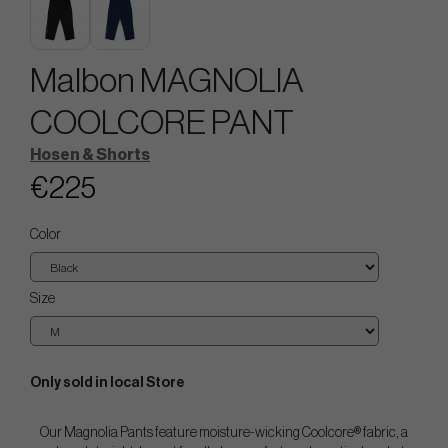
Malbon MAGNOLIA
COOLCORE PANT
Hosen & Shorts
€225
Color
Size
Only sold in local Store
Our Magnolia Pants feature moisture-wicking Coolcore® fabric, a