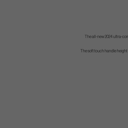
The all-new 2024 ultra-comp
The soft touch handle height a