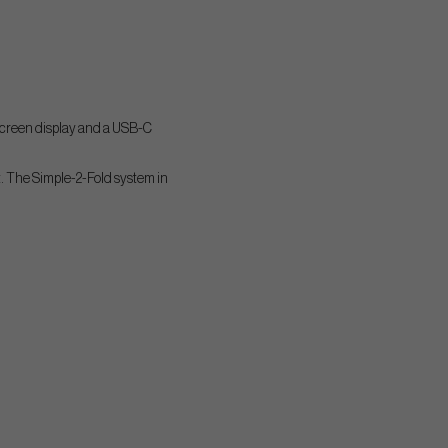
descreen display and a USB-C
rt. The Simple-2-Fold system in