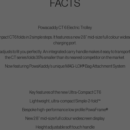
FACTS
Powacaddy CT 6 Electric Trolley
act CT6 folds in 2 simple steps. It features a new 2.8” mid-size full colour wi
charging port.
djusts to fit you perfectly. An integrated carry handle makes it easy to transpo
the CT series folds 35% smaller than its nearest competitor on the market.
Now featuring PowaKaddy’s unique MAG-LOK® Bag Attachment System
Key features of the new Ultra-Compact CT6
Lightweight, ultra-compact Simple-2-fold™
Bespoke high-performance low profile PowaFrame®
New 2.8” mid-size full colour widescreen display
Height adjustable soft touch handle