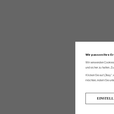
Wir passen Ihre E
Wir verwenden Cookies, 
und sicher zu halten. Z
Klicken Sie auf „Okay“,
möchten, indem Sie unten
EINSTEL