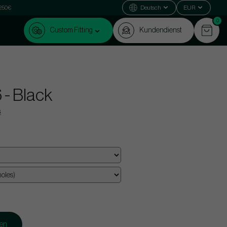
 250€
Deutsch
EUR
0
Custom Fitting
Kundendienst
- Black
s
gen