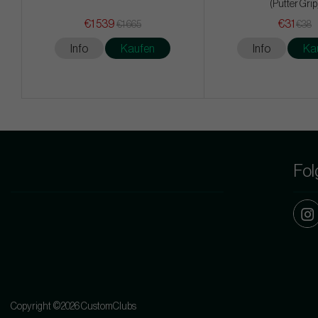
(Putter Grip
€1 539
€31
€1 665
€38
Info
Kaufen
Info
Ka
Fol
Copyright ©2026 CustomClubs