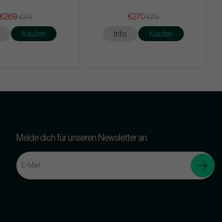
€269
€270
€342
€315
Kaufen
Info
Kaufen
Melde dich für unseren Newsletter an