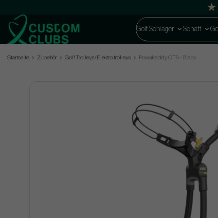
Golf Schläger
Schaft
Go
Startseite
Zubehör
Golf Trolleys/Elektro trolleys
Powakaddy CT6 - Black