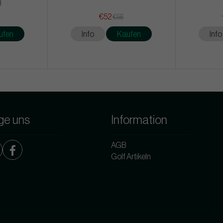
)
€52
€58
ufen
Info
Kaufen
Info
ge uns
Information
AGB
Golf Artikeln