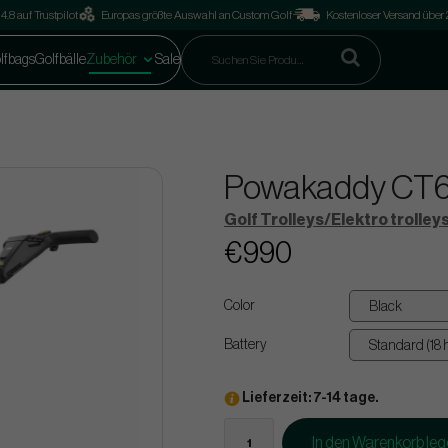
4.8 auf Trustpilot
Europas größte Auswahl an Custom Golf
Kostenloser Versand über
lfbags
Golfbälle
Zubehör
Sale
Powakaddy CT6 
Golf Trolleys/Elektro trolley
€990
Color
Battery
Lieferzeit: 7-14 tage.
In den Warenkorb le