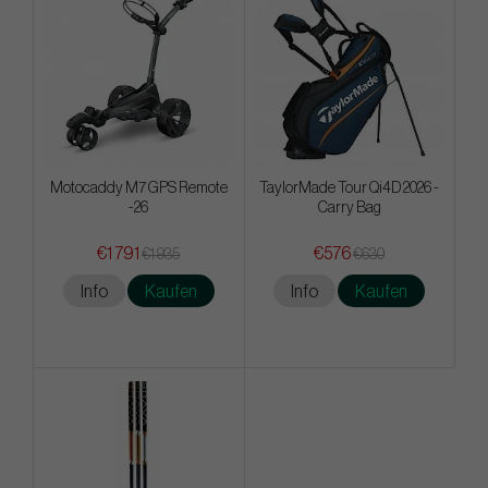
Motocaddy M7 GPS Remote
TaylorMade Tour Qi4D 2026 -
-26
Carry Bag
€1 791
€576
€1 935
€630
Info
Kaufen
Info
Kaufen