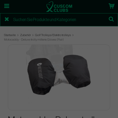
Startseite
Zubehör
Golf Trolleys/Elektro trolleys
Motocaddy - Deluxe trolly mittens Gloves (Pair)