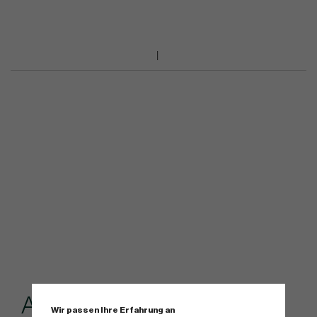
Andere kauften...
Wir passen Ihre Erfahrung an