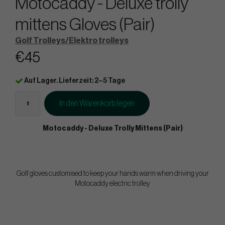
Motocaddy - Deluxe trolly
mittens Gloves (Pair)
Golf Trolleys/Elektro trolleys
€45
Auf Lager. Lieferzeit: 2–5 Tage
In den Warenkorb legen
Motocaddy - Deluxe Trolly Mittens (Pair)
Golf gloves customised to keep your hands warm when driving your
Motocaddy electric trolley