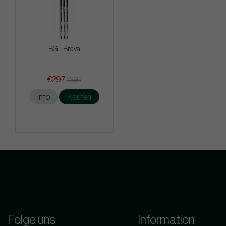
BGT Brava
€297
€396
Info
Kaufen
Folge uns
Information