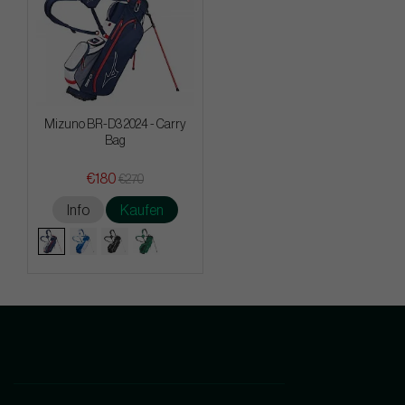
Mizuno BR-D3 2024 - Carry
Bag
€180
€270
Info
Kaufen