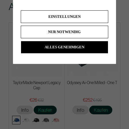
Andere kauften...
EINSTELLUNGEN
NUR NOTWENDIG
ALLES GENEHMIGEN
TaylorMade Newport Legacy
Odyssey Ai-One Milled - One T
Cap
€26
€252
€32
€495
Info
Kaufen
Info
Kaufen