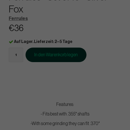
Fox
Ferrules
€36
Auf Lager. Lieferzeit: 2–5 Tage
In den Warenkorb legen
Features:
- Fits best with .355" shafts
-With some grinding they can fit .370"