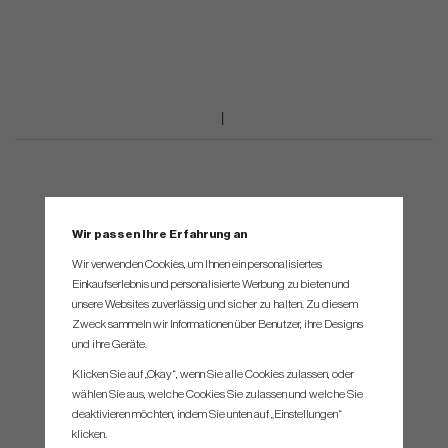
Wir passen Ihre Erfahrung an
Wir verwenden Cookies, um Ihnen ein personalisiertes
Einkaufserlebnis und personalisierte Werbung zu bieten und
unsere Websites zuverlässig und sicher zu halten. Zu diesem
Zweck sammeln wir Informationen über Benutzer, ihre Designs
und ihre Geräte.
Klicken Sie auf „Okay“, wenn Sie alle Cookies zulassen, oder
wählen Sie aus, welche Cookies Sie zulassen und welche Sie
deaktivieren möchten, indem Sie unten auf „Einstellungen“
klicken.