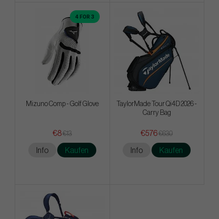
4 FOR 3
Mizuno Comp - Golf Glove
TaylorMade Tour Qi4D 2026 -
Carry Bag
€8
€576
€13
€630
Info
Kaufen
Info
Kaufen