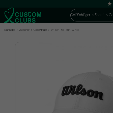
Golf Schläger
Schaft
Go
Startseite
Zubehör
Caps/Hats
Wilson Pro Tour - White