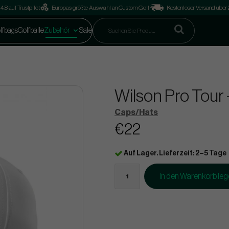
4.8 auf Trustpilot
Europas größte Auswahl an Custom Golf
Kostenloser Versand über
lfbags
Golfbälle
Zubehör
Sale
Wilson Pro Tour 
Caps/Hats
€22
Auf Lager. Lieferzeit: 2–5 Tage
In den Warenkorb le