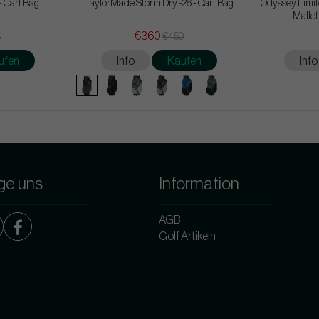
- Cart Bag
TaylorMade Storm Dry -26 - Cart Bag
Odyssey Limite
Mallet
€360
8
€450
ufen
Info
Kaufen
Info
ge uns
Information
AGB
Golf Artikeln