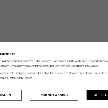
rfahrung an
um Ihnen ein personalisiertes Einkaufserlebnis und personalisierte Werbung zu bieten und unse
u diesem Zweck sammeln wir Informationen über Benutzer, ihre Designs und ihre Geräte.
 wenn Sie alle Cookies zulassen, oder wählen Sie aus, welche Cookies Sie zulassen und welche 
 auf „Einstellungen“ klicken.
LUNGEN
NUR NOTWENDIG
ALLES 