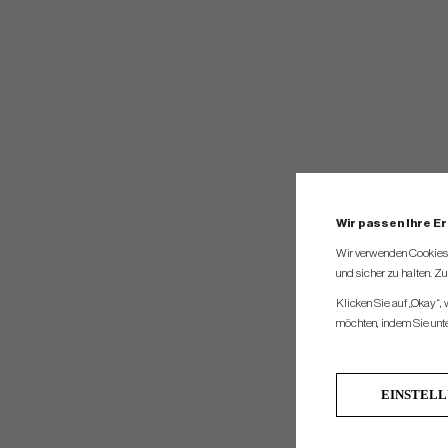
Wir passen Ihre E
Wir verwenden Cookies, 
und sicher zu halten. Z
Klicken Sie auf „Okay“,
möchten, indem Sie unten
EINSTEL