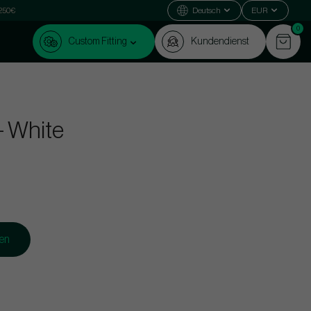
 250€
Deutsch
EUR
0
Custom Fitting
Kundendienst
- White
gen