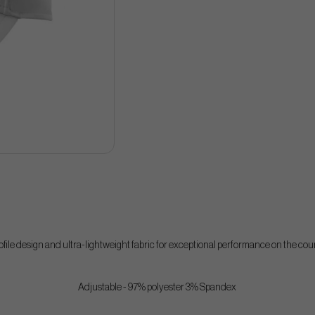
file design and ultra-lightweight fabric for exceptional performance on the cou
Adjustable - 97% polyester 3% Spandex