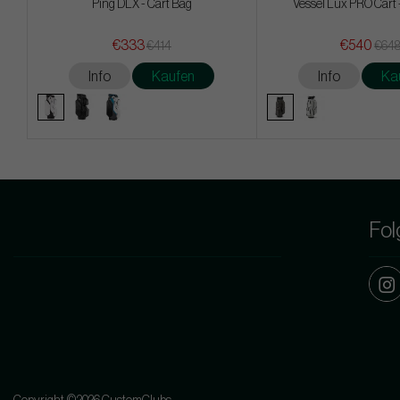
Ping DLX - Cart Bag
Vessel Lux PRO Cart 
€333
€540
€414
€64
Info
Kaufen
Info
Ka
Fol