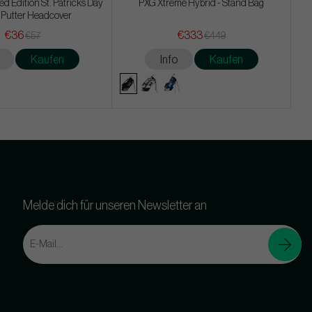
d Edition St. Patricks Day
PXG Xtreme Hybrid - Stand Bag
 Putter Headcover
€36
€333
€57
€449
Kaufen
Info
Kaufen
Melde dich für unseren Newsletter an