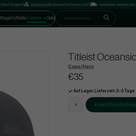
4.8 auf Trustpilot
Europas größte Auswahl an Custom Golf
Kostenloser Versand über
lfbags
Golfbälle
Zubehör
Sale
Titleist Oceansi
Caps/Hats
€35
Auf Lager. Lieferzeit: 2–5 Tage
In den Warenkorb le