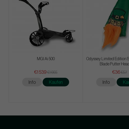
MGI Ai 500
Odyssey Limited Edition S
Blade Putter Hea
€1 539
€36
€1 665
€57
Info
Kaufen
Info
Ka