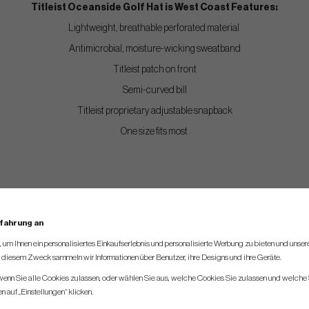
Titleist Oceanside Golf Hat is West Coast Features:
Lightweight, breathable perforated material
Antimicrobial, moisture-wicking sweatband
Titleist patch on front
Semi-curved bill
Titleist proprietary adjustable snapback
One size fits most
rfahrung an
um Ihnen ein personalisiertes Einkaufserlebnis und personalisierte Werbung zu bieten und unse
u diesem Zweck sammeln wir Informationen über Benutzer, ihre Designs und ihre Geräte.
 wenn Sie alle Cookies zulassen, oder wählen Sie aus, welche Cookies Sie zulassen und welche 
 auf „Einstellungen“ klicken.