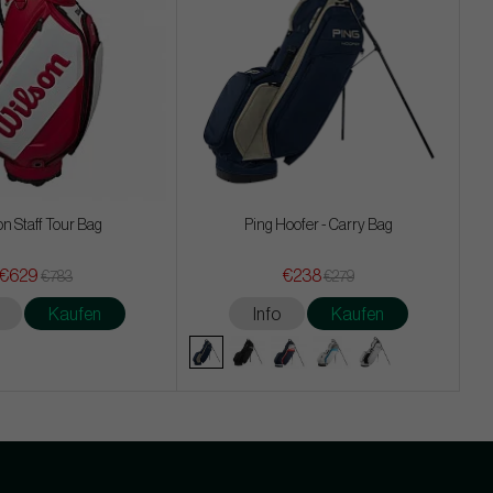
on Staff Tour Bag
Ping Hoofer - Carry Bag
€629
€238
€783
€279
Kaufen
Info
Kaufen