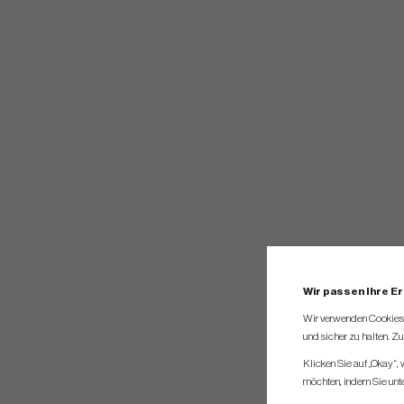
Wir passen Ihre E
Wir verwenden Cookies, 
und sicher zu halten. Z
Klicken Sie auf „Okay“,
möchten, indem Sie unten