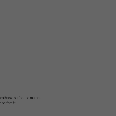
breathable perforated material
perfect fit.