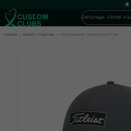
Golf Schläger
Schaft
Go
Startseite
Zubehör
Caps/Hats
Titleist Oceanside - Charcoal/Black/Tidal