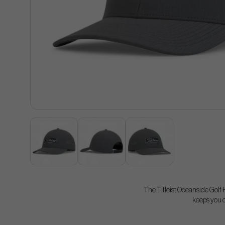
The Titleist Oceanside Golf H
keeps you c