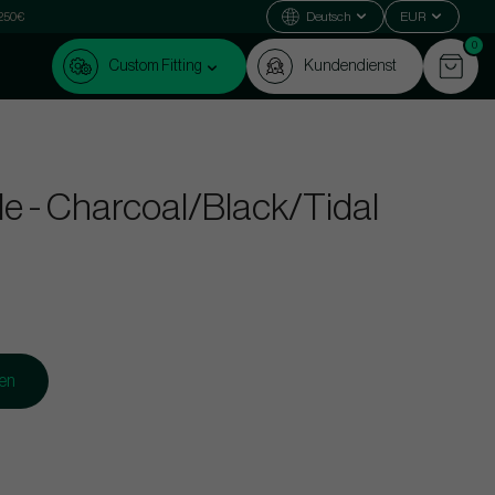
 250€
Deutsch
EUR
0
Custom Fitting
Kundendienst
de - Charcoal/Black/Tidal
gen