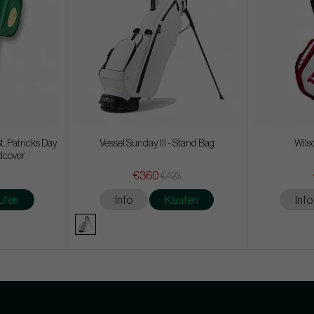
t. Patricks Day
Vessel Sunday III - Stand Bag
Wils
dcover
€360
€423
ufen
Info
Kaufen
Info