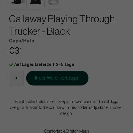
Callaway Playing Through
Trucker - Black
Caps/Hats
€31
Auf Lager. Lieferzeit: 2–5 Tage
In den Warenkorb legen
Breathable stretch mesh, X-Spann sweatband and patch logo
design are taken to the course with this modern adjustable Trucker
design.
Comfortable Stretch Mesh