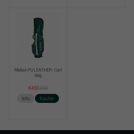
Malbon PU LEATHER - Cart
Bag
€450
€522
Info
Kaufen