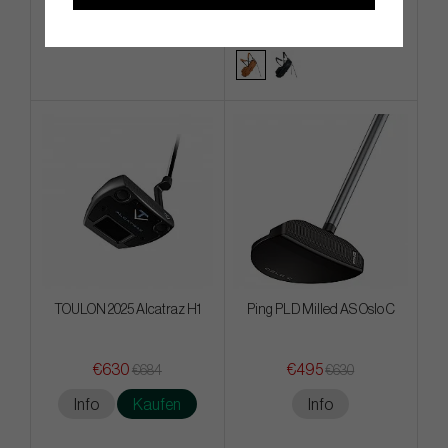
Info
Kaufen
Info
Kaufen
TOULON 2025 Alcatraz H1
Ping PLD Milled AS Oslo C
€630
€495
€684
€630
Info
Kaufen
Info