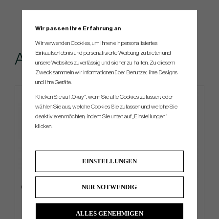
Wir passen Ihre Erfahrung an
Wir verwenden Cookies, um Ihnen ein personalisiertes
Einkaufserlebnis und personalisierte Werbung zu bieten und
Andere kauften...
unsere Websites zuverlässig und sicher zu halten. Zu diesem
Zweck sammeln wir Informationen über Benutzer, ihre Designs
und ihre Geräte.
Klicken Sie auf „Okay“, wenn Sie alle Cookies zulassen, oder
4 FOR 3
wählen Sie aus, welche Cookies Sie zulassen und welche Sie
deaktivieren möchten, indem Sie unten auf „Einstellungen“
klicken.
EINSTELLUNGEN
NUR NOTWENDIG
Callaway Chrome Tour 2026 -
Cobra Premium Stand -26 -
White
Stand Bag
ALLES GENEHMIGEN
€52
€360
€58
€405