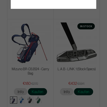
Info
Kaufen
Info
Kaufen
IN STOCK
Mizuno BR-D3 2024 - Carry
L.A.B - LINK. 1 (Stock Specs)
Bag
€180
€432
€270
€594
Info
Kaufen
Info
Kaufen