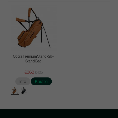
Cobra Premium Stand -26 -
Stand Bag
€360
€405
Info
Kaufen