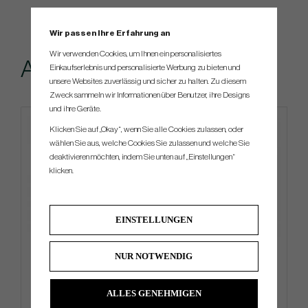
Wir passen Ihre Erfahrung an
Wir verwenden Cookies, um Ihnen ein personalisiertes
Andere kauften...
Einkaufserlebnis und personalisierte Werbung zu bieten und
unsere Websites zuverlässig und sicher zu halten. Zu diesem
Zweck sammeln wir Informationen über Benutzer, ihre Designs
und ihre Geräte.
Klicken Sie auf „Okay“, wenn Sie alle Cookies zulassen, oder
wählen Sie aus, welche Cookies Sie zulassen und welche Sie
deaktivieren möchten, indem Sie unten auf „Einstellungen“
klicken.
EINSTELLUNGEN
Callaway Supersoft Limited
Cleveland RTZ Tour Satin -
NUR NOTWENDIG
Edition -26 Distressed Teal
Wedge (In Stock)
Stripe
€31
€135
€36
€178
ALLES GENEHMIGEN