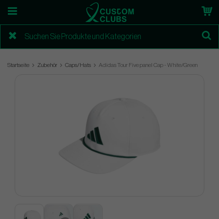
Startseite
Zubehör
Caps/Hats
Adidas Tour Five panel Cap - White/Green