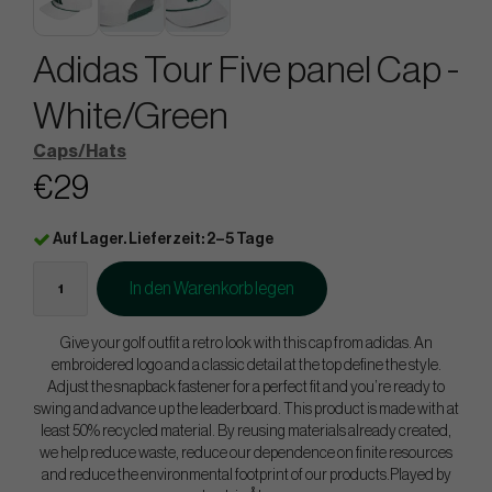
Adidas Tour Five panel Cap -
White/Green
Caps/Hats
€29
Auf Lager. Lieferzeit: 2–5 Tage
In den Warenkorb legen
Give your golf outfit a retro look with this cap from adidas. An
embroidered logo and a classic detail at the top define the style.
Adjust the snapback fastener for a perfect fit and you’re ready to
swing and advance up the leaderboard. This product is made with at
least 50% recycled material. By reusing materials already created,
we help reduce waste, reduce our dependence on finite resources
and reduce the environmental footprint of our products.Played by