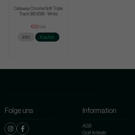
Callaway Chrome Soft Triple
Track 360 2026 - White
€52
€58
Info
Kaufen
Folge uns
Information
AGB
Golf Artikeln