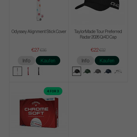
Odyssey Alignment Stick Cover
TaylorMade Tour Preferred
Radar 2026 Qi4D Cap
€27
€22
€36
€32
Info
Kaufen
Info
Kaufen
4 FOR 3