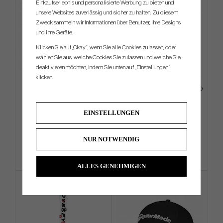
Einkaufserlebnis und personalisierte Werbung zu bieten und
unsere Websites zuverlässig und sicher zu halten. Zu diesem
Zweck sammeln wir Informationen über Benutzer, ihre Designs
und ihre Geräte.
Klicken Sie auf „Okay“, wenn Sie alle Cookies zulassen, oder
wählen Sie aus, welche Cookies Sie zulassen und welche Sie
deaktivieren möchten, indem Sie unten auf „Einstellungen“
klicken.
Callaway Chrome Soft 2026 -
Callaway TA Performance Pro
White
-26 Rope Hat
EINSTELLUNGEN
€49
€25
€58
€31
Info
Kaufen
Info
Kaufen
NUR NOTWENDIG
ALLES GENEHMIGEN