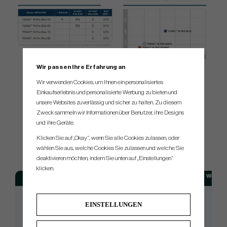
Wir passen Ihre Erfahrung an
Wir verwenden Cookies, um Ihnen ein personalisiertes
Einkaufserlebnis und personalisierte Werbung zu bieten und
unsere Websites zuverlässig und sicher zu halten. Zu diesem
Zweck sammeln wir Informationen über Benutzer, ihre Designs
und ihre Geräte.
SPEC.
Klicken Sie auf „Okay“, wenn Sie alle Cookies zulassen, oder
wählen Sie aus, welche Cookies Sie zulassen und welche Sie
deaktivieren möchten, indem Sie unten auf „Einstellungen“
klicken.
Model
Flex
Weight
1K PRO BLUE 50
Regular
52
EINSTELLUNGEN
1K PRO BLUE 50
Stiff
54
1K PRO BLUE 50
X
55