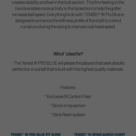
creates stability and feel in the butt section. This firm feeling in the
hands enables more activity in the tip section to help the golfer
increase ball speed. Everything to do with TENSEI™ 1K Pro Blue is
designed to enhance the stiffness profile of the shaft to control
curvature during the swing to improve club head speed.
Who it´s best for?
- The Tensei 1K PRO BLUE will please the players that seek absolte
perfection in a shaft that is built with the highest quality materials.
Features:
* Exclusive 1K Carbon Fiber
* Boron in tip section
* Xlink Resin system