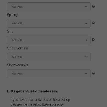
Wählen..
Spining
Wählen..
Grip
Wählen..
Grip Thickness
Wählen..
Sleeve/Adaptor
Wählen..
Bitte geben Sie Folgendes ein:
If you have a special request on hosel set-up,
please write this below. (Leave blank for