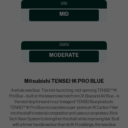
SPIN:
MID
TEMPO:
MODERATE
Mitsubishi TENSEI 1K PRO BLUE
A whole new blue. The mid-launching, mid-spinning TENSEI™ 1K
Pro Blue – built on the lessons learned from CK Blue and AV Blue – is
the next stop forward in our lineage of TENSEI Blue products.
TENSEI™ 1K Pro Blue incorporates super-premium 1K Carbon Fiber
into the shaft’s material composition and uses our proprietary Xlink
Tech Resin System to strengthen the shaft while improving feel. Built
with a firmer handle section than its 1K Pro siblings, the new blue