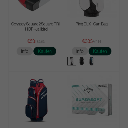
Odyssey Square 2 Square TRI-
Ping DLX - Cart Bag
HOT - Jailbird
€531
€333
€585
€414
Info
Kaufen
Info
Kaufen