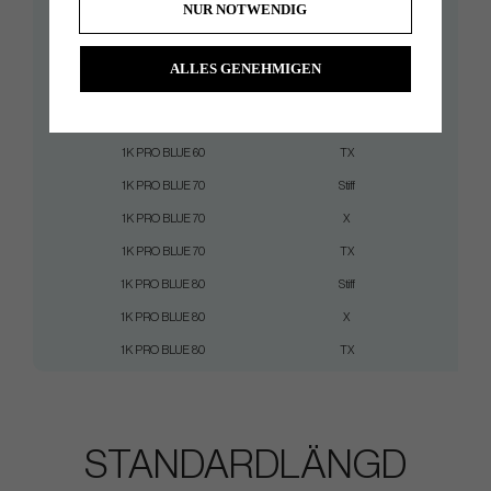
NUR NOTWENDIG
1K PRO BLUE 50
TX
57
1K PRO BLUE 60
Regular
58
ALLES GENEHMIGEN
1K PRO BLUE 60
Stiff
61
1K PRO BLUE 60
X
63
1K PRO BLUE 60
TX
64
1K PRO BLUE 70
Stiff
69
1K PRO BLUE 70
X
72
1K PRO BLUE 70
TX
74
1K PRO BLUE 80
Stiff
80
1K PRO BLUE 80
X
82
1K PRO BLUE 80
TX
84
STANDARDLÄNGD