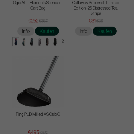
Ogio ALL Elements Silencer -
Callaway Supersoft Limited
Cart Bag
Edition -26 Distressed Teal
Stripe
€252
€31
€387
€36
Info
Kaufen
Info
Kaufen
+2
Ping PLD Milled AS Oslo C
€495
€630