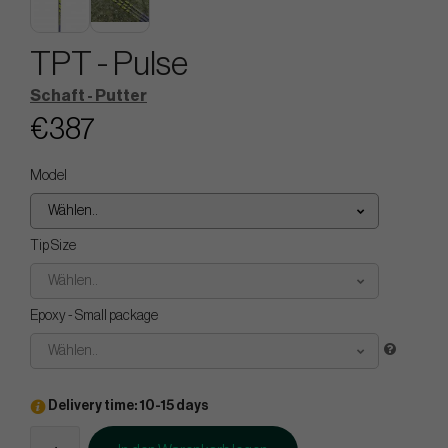
TPT - Pulse
Schaft - Putter
€387
Model
Wählen..
Tip Size
Wählen..
Epoxy - Small package
Wählen..
Delivery time: 10-15 days