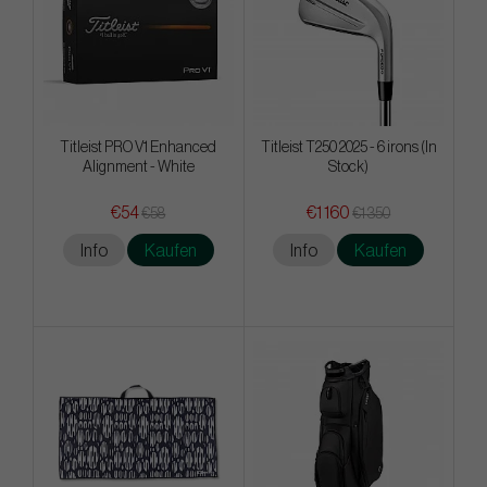
Titleist PRO V1 Enhanced
Titleist T250 2025 - 6 irons (In
Alignment - White
Stock)
€54
€1 160
€58
€1 350
Info
Kaufen
Info
Kaufen