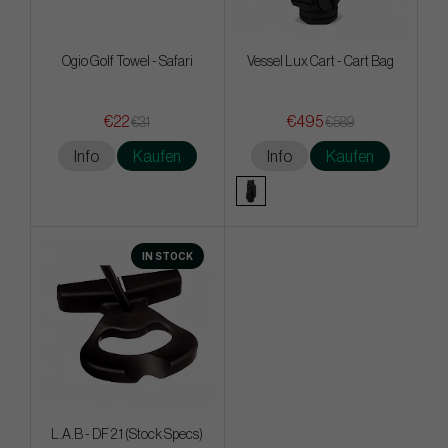
Ogio Golf Towel - Safari
Vessel Lux Cart - Cart Bag
€22
€495
€31
€589
Info
Kaufen
Info
Kaufen
IN STOCK
L.A.B - DF 2.1 (Stock Specs)