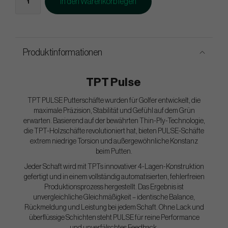
In den Warenkorb legen
Produktinformationen
TPT Pulse
TPT PULSE Putterschäfte wurden für Golfer entwickelt, die
maximale Präzision, Stabilität und Gefühl auf dem Grün
erwarten. Basierend auf der bewährten Thin-Ply-Technologie,
die TPT-Holzschäfte revolutioniert hat, bieten PULSE-Schäfte
extrem niedrige Torsion und außergewöhnliche Konstanz
beim Putten.
Jeder Schaft wird mit TPTs innovativer 4-Lagen-Konstruktion
gefertigt und in einem vollständig automatisierten, fehlerfreien
Produktionsprozess hergestellt. Das Ergebnis ist
unvergleichliche Gleichmäßigkeit – identische Balance,
Rückmeldung und Leistung bei jedem Schaft. Ohne Lack und
überflüssige Schichten steht PULSE für reine Performance