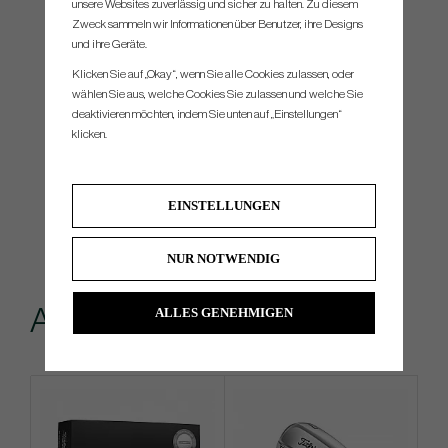
unsere Websites zuverlässig und sicher zu halten. Zu diesem
Zweck sammeln wir Informationen über Benutzer, ihre Designs
und ihre Geräte.
Klicken Sie auf „Okay“, wenn Sie alle Cookies zulassen, oder
wählen Sie aus, welche Cookies Sie zulassen und welche Sie
deaktivieren möchten, indem Sie unten auf „Einstellungen“
klicken.
EINSTELLUNGEN
NUR NOTWENDIG
Andere kauften...
ALLES GENEHMIGEN