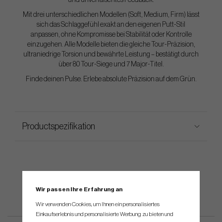
und unverfälschtes Feedback.
Mit drei unterschiedlichen Modellen (Soft, Medium, Firm) lässt
sich das Schlaggefühl exakt an den eigenen Putt-Stil
anpassen, ohne Kompromisse bei Stabilität oder Kontrolle
einzugehen. Alle Modelle bieten die gleiche Tour-Präzision,
ultraniedrige Torsion und bewährte Leistung – bestätigt durch
über 80 Tour-Siege und 7 Major-Titel.
Finde deinen Pulse. Erlebe absolute Präzision auf dem Grün.
Productspezifikation
Wir passen Ihre Erfahrung an
Wir verwenden Cookies, um Ihnen ein personalisiertes
Einkaufserlebnis und personalisierte Werbung zu bieten und