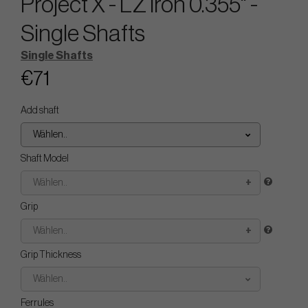
Project X - LZ Iron 0.355" -
Single Shafts
Single Shafts
€71
Add shaft
Wählen..
Shaft Model
Wählen..
Grip
Wählen..
Grip Thickness
Wählen..
Ferrules