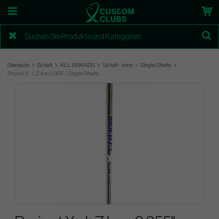
Startseite
Schaft
ALL BRANDS
Schaft - Irons
Single Shafts
Project X - LZ Iron 0.355" - Single Shafts