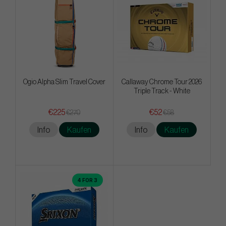
Ogio Alpha Slim Travel Cover
Callaway Chrome Tour 2026
Triple Track - White
€225
€52
€270
€58
Info
Kaufen
Info
Kaufen
4 FOR 3