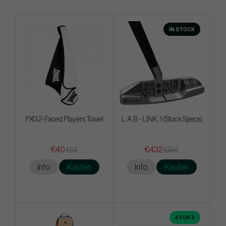
IN STOCK
PXG 2-Faced Players Towel
L.A.B - LINK. 1 (Stock Specs)
€40
€432
€54
€594
Info
Kaufen
Info
Kaufen
4 FOR 3