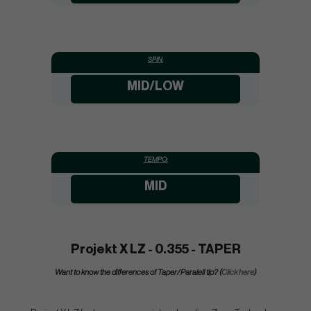
SPIN:
MID/LOW
TEMPO:
MID
Projekt X LZ - 0.355 - TAPER
Want to know the differences of Taper/Paralell tip? (
Click here
)