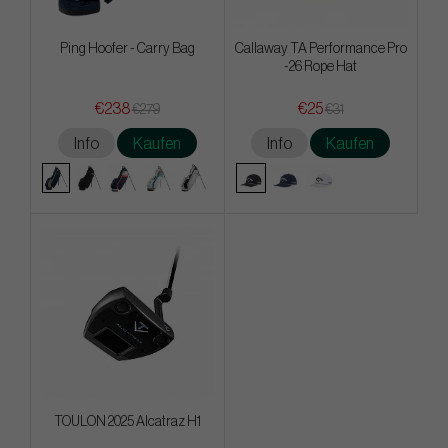
Ping Hoofer - Carry Bag
Callaway TA Performance Pro
-26 Rope Hat
€238
€25
€279
€31
Info
Kaufen
Info
Kaufen
TOULON 2025 Alcatraz H1