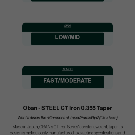
SPIN:
LOW/MID
TEMPO:
FAST/MODERATE
Oban - STEEL CT Iron 0.355 Taper
Want to know the differences of Taper/Paralell tip? (
Click here
)
Made in Japan, OBAN’s CT Iron Series’ constant weight, taper tip
design is meticulously manufactured to exacting specifications and