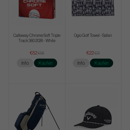
Callaway Chrome Soft Triple
Ogio Golf Towel - Safari
Track 360 2026 - White
€52
€22
€58
€31
Info
Kaufen
Info
Kaufen