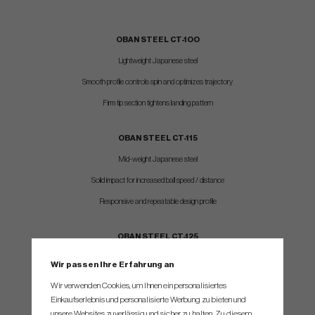
OBAN STEEL CT-1OO
Lightweight Japanese steel
Smooth profile controls spin and optimizes trajectory
Firm tip section tightens landing pattern
OBAN STEEL CT-115
Mid-weight Japanese steel
Solid impact for increased ball speed / distance
Responsive and repeatable design profile
OBAN STEEL CT-125
Heavy weight Japanese steel
Wir passen Ihre Erfahrung an
Stable profile for faster swing speeds
Wir verwenden Cookies, um Ihnen ein personalisiertes
Einkaufserlebnis und personalisierte Werbung zu bieten und
Responsive and repeatable design profile
unsere Websites zuverlässig und sicher zu halten. Zu diesem