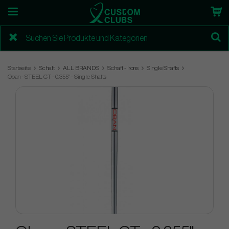
Startseite
Schaft
ALL BRANDS
Schaft - Irons
Single Shafts
Oban - STEEL CT - 0.355" - Single Shafts