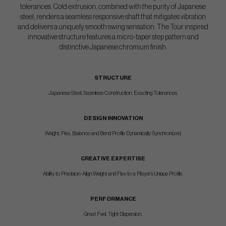
tolerances. Cold extrusion, combined with the purity of Japanese
steel, renders a seamless responsive shaft that mitigates vibration
and delivers a uniquely smooth swing sensation. The Tour inspired
innovative structure features a micro-taper step pattern and
distinctive Japanese chromium finish.
STRUCTURE
Japanese Steel. Seamless Construction. Exacting Tolerances.
DESIGN INNOVATION
Weight, Flex, Balance and Bend Profile Dynamically Synchronized.
CREATIVE EXPERTISE
Ability to Precision-Align Weight and Flex to a Player’s Unique Profile.
PERFORMANCE
Great Feel. Tight Dispersion.