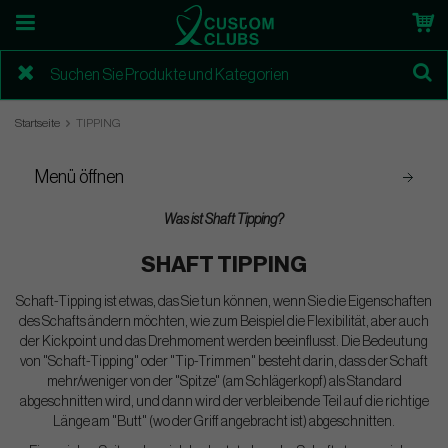
Startseite
TIPPING
Menü öffnen
Was ist Shaft Tipping?
SHAFT TIPPING
Schaft-Tipping ist etwas, das Sie tun können, wenn Sie die Eigenschaften
des Schafts ändern möchten, wie zum Beispiel die Flexibilität, aber auch
der Kickpoint und das Drehmoment werden beeinflusst. Die Bedeutung
von "Schaft-Tipping" oder "Tip-Trimmen" besteht darin, dass der Schaft
mehr/weniger von der "Spitze" (am Schlägerkopf) als Standard
abgeschnitten wird, und dann wird der verbleibende Teil auf die richtige
Länge am "Butt" (wo der Griff angebracht ist) abgeschnitten.