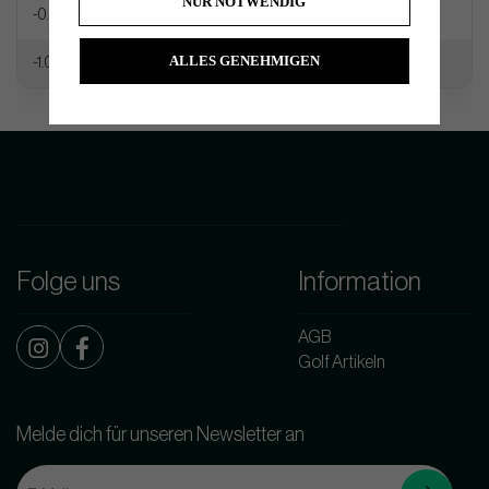
NUR NOTWENDIG
-0.5″ Firm/Hard
0.25 Stiffer Flex
ALLES GENEHMIGEN
-1.0″ Firm/Hard
0.50 Stiffer Flex
Folge uns
Information
AGB
Golf Artikeln
Melde dich für unseren Newsletter an