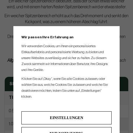
Ein weicher Spitzenbereich bedeutet, dass der Schaft etwas weicher
wird, und mit einem harten/festen Spitzenbereich wird er etwas steifer.
Ein weicher Spitzenbereich erhöht auch das Drehmoment und senkt den
Kickpoint, was zu einem höheren Abschlag führt.
Das Gegenteil gilt für einen harten Spitzenbereich, bei dem das
Drehmoment sinkt und der Kickpoint steigt, was zu einem niedrigeren
Wir passen Ihre Erfahrung an
Abschlag führt.
Wir verwenden Cookies, um Ihnen ein personalisiertes
Einkaufserlebnis und personalisierte Werbung zu bieten und
unsere Websites zuverlässig und sicher zu halten. Zu diesem
Allgemeine Veränderung in der Steifigkeit bei Schaft-Tipping:
(Kann je nach
Zweck sammeln wir Informationen über Benutzer, ihre Designs
Schaftmodell variieren)
und ihre Geräte.
Klicken Sie auf „Okay“, wenn Sie alle Cookies zulassen, oder
SHAFT TIPPING
wählen Sie aus, welche Cookies Sie zulassen und welche Sie
deaktivieren möchten, indem Sie unten auf „Einstellungen“
klicken.
TIPPING
CHANGE IN FLEX
0.5″ Soft
0.25 Softer Flex
EINSTELLUNGEN
1.0″ Soft
0.50 Softer Flex