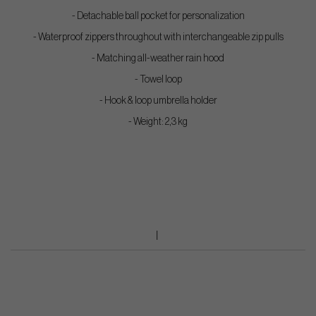
- Detachable ball pocket for personalization
- Waterproof zippers throughout with interchangeable zip pulls
- Matching all-weather rain hood
- Towel loop
- Hook & loop umbrella holder
- Weight: 2,3 kg