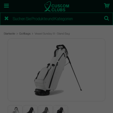
Startseite
Golfbags
Vessel Sunday III - Stand Bag