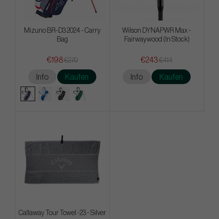
Mizuno BR-D3 2024 - Carry
Wilson DYNAPWR Max -
Bag
Fairwaywood (In Stock)
€198
€243
€270
€414
Info
Kaufen
Info
Kaufen
Callaway Tour Towel -23 - Silver