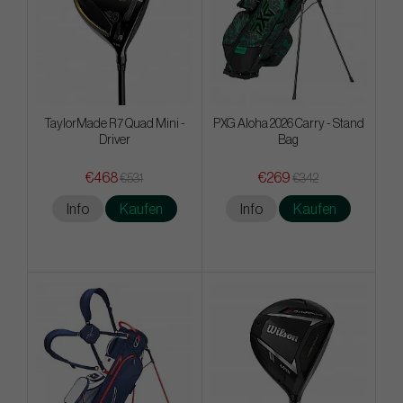
TaylorMade R7 Quad Mini -
PXG Aloha 2026 Carry - Stand
Driver
Bag
€468
€269
€531
€342
Info
Kaufen
Info
Kaufen