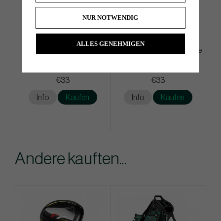
NUR NOTWENDIG
ALLES GENEHMIGEN
G/Fore Azure - Golf Glove
G/Fore Tangeriene - Golf Glove
€33
€33
Info
Kaufen
Info
Kaufen
Andere kauften...