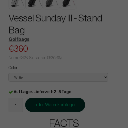
Vessel Sunday III - Stand
Bag
Golfbags
€360
Norm.
€423
. Sie sparen
€63
(
15
%)
Color
Auf Lager. Lieferzeit: 2–5 Tage
In den Warenkorb legen
FACTS