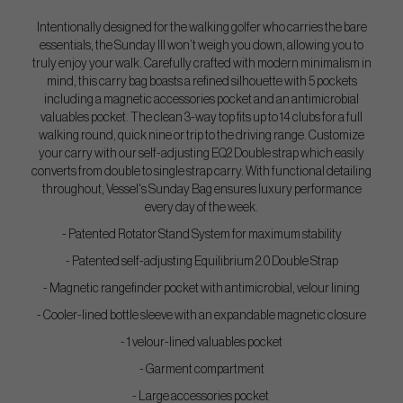
Intentionally designed for the walking golfer who carries the bare
essentials, the Sunday III won’t weigh you down, allowing you to
truly enjoy your walk. Carefully crafted with modern minimalism in
mind, this carry bag boasts a refined silhouette with 5 pockets
including a magnetic accessories pocket and an antimicrobial
valuables pocket. The clean 3-way top fits up to 14 clubs for a full
walking round, quick nine or trip to the driving range. Customize
your carry with our self-adjusting EQ2 Double strap which easily
converts from double to single strap carry. With functional detailing
throughout, Vessel's Sunday Bag ensures luxury performance
every day of the week.
- Patented Rotator Stand System for maximum stability
- Patented self-adjusting Equilibrium 2.0 Double Strap
- Magnetic rangefinder pocket with antimicrobial, velour lining
- Cooler-lined bottle sleeve with an expandable magnetic closure
- 1 velour-lined valuables pocket
- Garment compartment
- Large accessories pocket