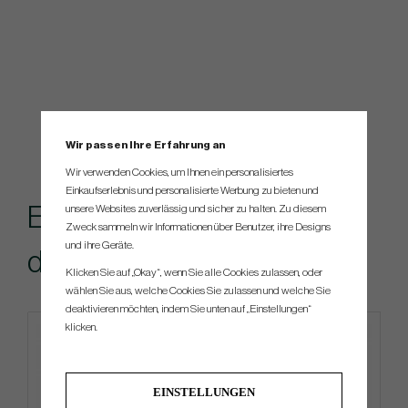
Wir passen Ihre Erfahrung an
Wir verwenden Cookies, um Ihnen ein personalisiertes
Einkaufserlebnis und personalisierte Werbung zu bieten und
Empfohlenes Zubehör für
unsere Websites zuverlässig und sicher zu halten. Zu diesem
Zweck sammeln wir Informationen über Benutzer, ihre Designs
und ihre Geräte.
dieses Produkt
Klicken Sie auf „Okay“, wenn Sie alle Cookies zulassen, oder
wählen Sie aus, welche Cookies Sie zulassen und welche Sie
deaktivieren möchten, indem Sie unten auf „Einstellungen“
klicken.
EINSTELLUNGEN