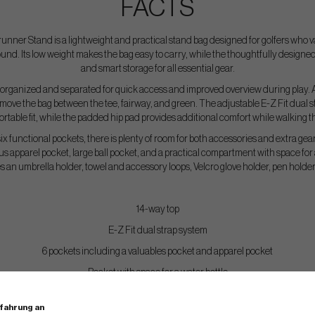
FACTS
nner Stand is a lightweight and practical stand bag designed for golfers who 
und. Its low weight makes the bag easy to carry, while the thoughtfully designed
and smart storage for all essential gear.
 organized and separated for quick access and improved overview during play. 
d move the bag between the tee, fairway, and green. The adjustable E-Z Fit dual 
rtable fit, while the padded hip pad provides additional comfort while walking t
six functional pockets, there is plenty of room for both accessories and extra gea
us apparel pocket, large ball pocket, and a practical compartment with space for 
udes an umbrella holder, towel and accessory loops, Velcro glove holder, pen holde
14-way top
E-Z Fit dual strap system
6 pockets including a valuables pocket and apparel pocket
Pocket with space for a water bottle
Weight: approx. 2.0 kg
rfahrung an