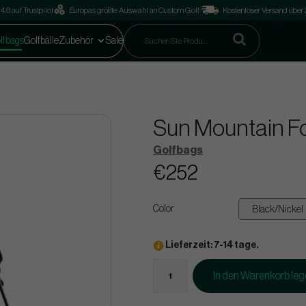
4.8 auf Trustpilot
Europas größte Auswahl an Custom Golf
Kostenloser Versand über
lfbags
Golfbälle
Zubehör
Sale
Sun Mountain Fo
Golfbags
€252
Color
Lieferzeit: 7-14 tage.
In den Warenkorb le