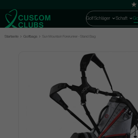
Golf Schläger
Schaft
Go
Startseite
Golfbags
Sun Mountain Forerunner - Stand Bag