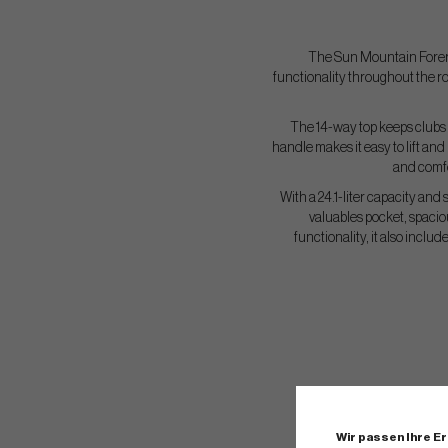
The Sun Mountain Foreru
functionality throughout the ro
The 14-way top keeps clubs
handle makes it easy to lift an
and comfo
With a 24.1-liter capacity and 
valuables pocket, spacio
functionality, it also incl
Wir passen Ihre E