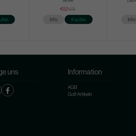
White
Distr
€52
€58
ufen
Info
Kaufen
Info
ge uns
Information
AGB
Golf Artikeln