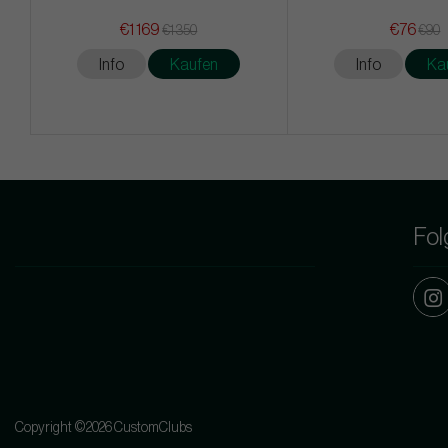
€1 169
€76
€1 350
€90
Info
Kaufen
Info
Ka
Fol
Copyright ©2026 CustomClubs