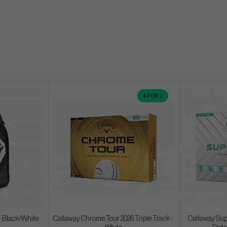
4 FOR 3
 - Black/White
Callaway Chrome Tour 2026 Triple Track -
Callaway Supe