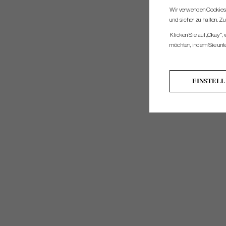
Wir verwenden Cookies, 
und sicher zu halten. Z
Klicken Sie auf „Okay“,
möchten, indem Sie unten
EINSTEL