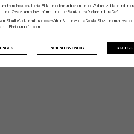
um Ihnen ein personalisiertes Einkaufserlebnis und personalisierte Werbung zu bieten und unse
u diesem Zweck sammeln wir Informationen über Benutzer, ihre Designs und ihre Geräte.
 wenn Sie alle Cookies zulassen, oder wählen Sie aus, welche Cookies Sie zulassen und welche 
 auf „Einstellungen“ klicken.
LUNGEN
NUR NOTWENDIG
ALLES 