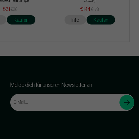
essed Teal Stripe
Stock)
€31
€144
€36
€178
Kaufen
Info
Kaufen
Melde dich für unseren Newsletter an