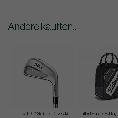
Andere kauften...
Titleist T100 2025 - 6 irons (In Stock)
Titleist Practice Ball bag