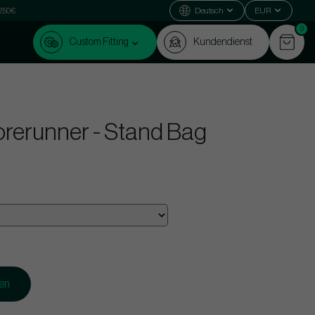
 250€
Deutsch
EUR
0
Custom Fitting
Kundendienst
rerunner - Stand Bag
gen