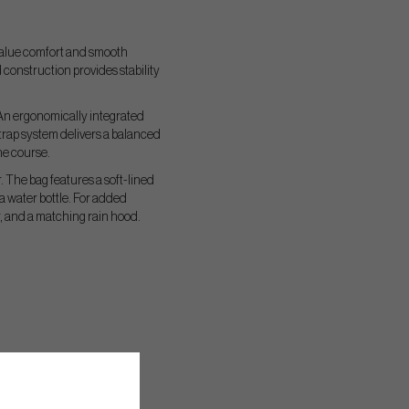
value comfort and smooth
 construction provides stability
An ergonomically integrated
strap system delivers a balanced
he course.
r. The bag features a soft-lined
a water bottle. For added
r, and a matching rain hood.