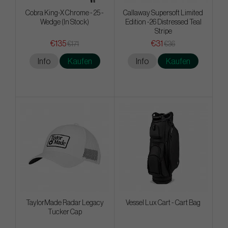
Cobra King-X Chrome - 25 -
Callaway Supersoft Limited
Wedge (In Stock)
Edition -26 Distressed Teal
Stripe
€135
€31
€171
€36
Info
Kaufen
Info
Kaufen
TaylorMade Radar Legacy
Vessel Lux Cart - Cart Bag
Tucker Cap