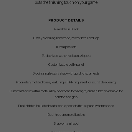
puts the finishing touch on your game
PRODUCT DETAILS
Available in Black
6-way steel ring reinforced, microfiber-lined top
11 total pockets
Rubberized water-resistant zippers
Customizable belly panel
3-point single carry strap with quick disconnects
Proprietary molded base, featuring a TPR ring insert for sound deadening
Custom handle with a metal alloy backbone for strength, and a rubber overmold for
comfort and grip
Dual hidden insulated water bottle pockets that expand when needed
Dual hidden umbrella slots
Snap-on rain hood