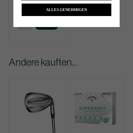
ALLES GENEHMIGEN
€40
€54
Info
Kaufen
Andere kauften...