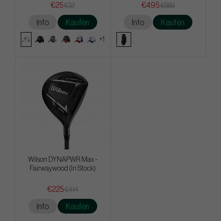
€25
€495
€32
€589
Info
Kaufen
Info
Kaufen
+1
Wilson DYNAPWR Max -
Fairwaywood (In Stock)
€225
€414
Info
Kaufen