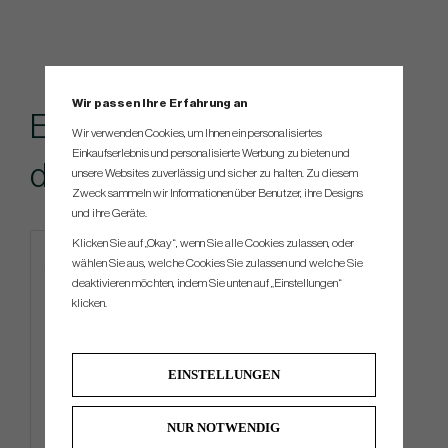
Wir passen Ihre Erfahrung an
Empfohlenes Zubehör für
Wir verwenden Cookies, um Ihnen ein personalisiertes
Einkaufserlebnis und personalisierte Werbung zu bieten und
dieses Produkt
unsere Websites zuverlässig und sicher zu halten. Zu diesem
Zweck sammeln wir Informationen über Benutzer, ihre Designs
und ihre Geräte.
Klicken Sie auf „Okay“, wenn Sie alle Cookies zulassen, oder
wählen Sie aus, welche Cookies Sie zulassen und welche Sie
deaktivieren möchten, indem Sie unten auf „Einstellungen“
klicken.
EINSTELLUNGEN
NUR NOTWENDIG
PXG 2-Faced Players Towel