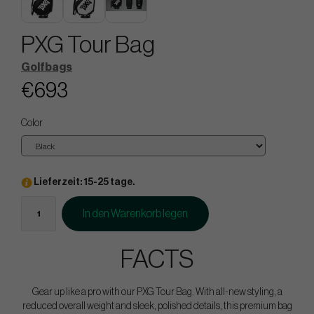
PXG Tour Bag
Golfbags
€693
Color
Lieferzeit: 15-25 tage.
In den Warenkorb legen
FACTS
Gear up like a pro with our PXG Tour Bag. With all-new styling, a
reduced overall weight and sleek, polished details, this premium bag