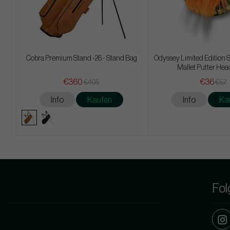
Cobra Premium Stand -26 - Stand Bag
Odyssey Limited Edition S
Mallet Putter He
€360
€36
€405
€57
Info
Kaufen
Info
Ka
Fol