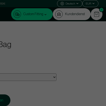
 250€
Deutsch
EUR
0
Custom Fitting
Kundendienst
 Bag
gen