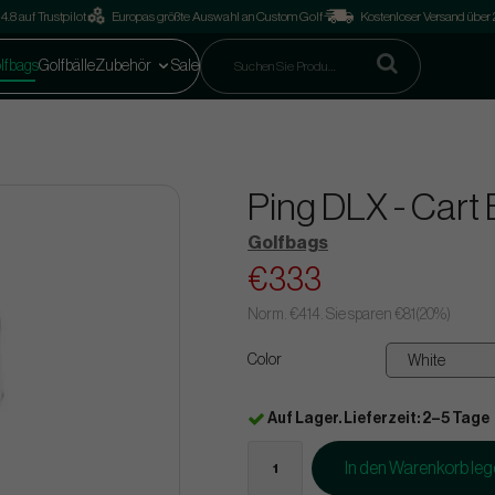
4.8 auf Trustpilot
Europas größte Auswahl an Custom Golf
Kostenloser Versand über
lfbags
Golfbälle
Zubehör
Sale
Ping DLX - Cart
Golfbags
€333
Norm.
€414
. Sie sparen
€81
(
20
%)
Color
Auf Lager. Lieferzeit: 2–5 Tage
In den Warenkorb le