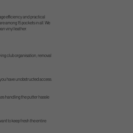
rage efficiency and practical
re among 15 pockets in all. We
an vinyl leather.
ying club organisation, removal
so you have unobstructed access.
es handling the putter hassle
want to keep fresh the entire