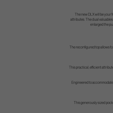
The new DLX will be your MVP
attributes. The dual valuable
enlarged the put
The reconfigured top allows fo
This practical, efficient attri
Engineered to accommodate ov
This generously sized pocket