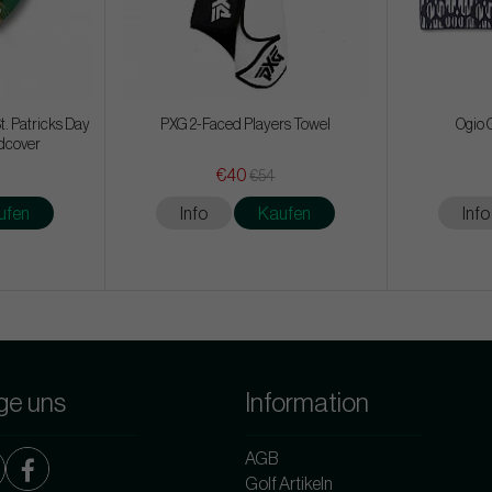
t. Patricks Day
PXG 2-Faced Players Towel
Ogio G
adcover
€40
€54
ufen
Info
Kaufen
Info
ge uns
Information
AGB
Golf Artikeln