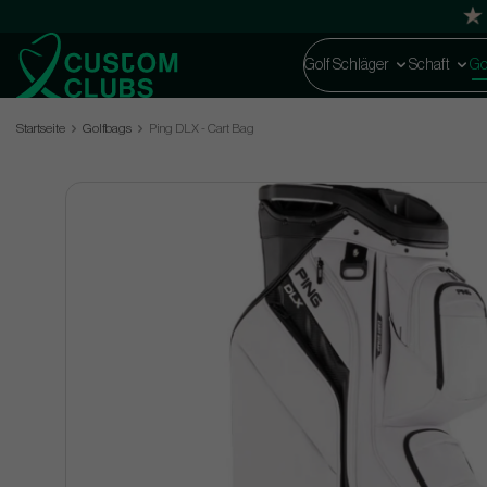
Golf Schläger
Schaft
Go
Startseite
Golfbags
Ping DLX - Cart Bag