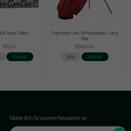
olf Towel - Safari
Ping Hoofer Lite Ltd Rust Mosaic - Carry
Bag
€22
€243
€31
€288
Kaufen
Info
Kaufen
Melde dich für unseren Newsletter an