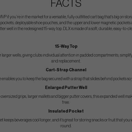
FACTS
 if you’re in the market for a versatile, fully outfitted cart bag that’s big on sto
s pockets, deployable shoe pouches, and the upper and lower magnetic pockets a
ter well in the redesigned 15-way top. DLX is made of a soft, durable, easy-to-cle
15-Way Top
r larger wells, giving clubs individual attention in padded compartments, simplif
and replacement.
Cart-Strap Channel
bute enables you to keep the bag secured with a strap that slides behind pockets 
Enlarged Putter Well
ersized grips, larger mallets and bigger putter covers, this expanded well mak
free.
Insulated Pocket
 keeps beverages cool longer, and it’s great for storing snacks or fruit that you 
round.