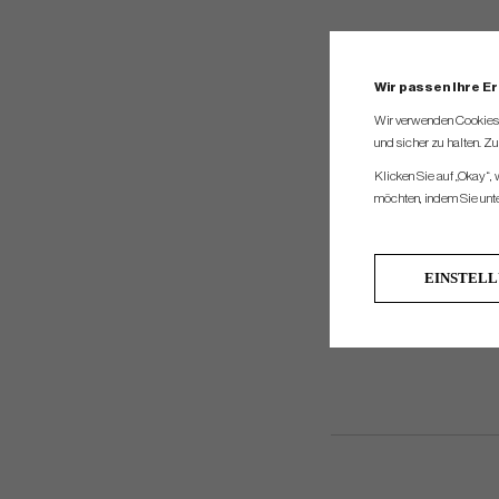
W
Wir passen Ihre E
Wir verwenden Cookies, 
und sicher zu halten. Z
Klicken Sie auf „Okay“,
möchten, indem Sie unten
EINSTEL