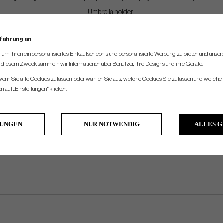
Umbrella holder
ide foam molded double shoulder strap with Fit Disc self-balancing strap syst
rfahrung an
Velcro glove patch
um Ihnen ein personalisiertes Einkaufserlebnis und personalisierte Werbung zu bieten und unse
Towel loop
u diesem Zweck sammeln wir Informationen über Benutzer, ihre Designs und ihre Geräte.
Pen holder
 wenn Sie alle Cookies zulassen, oder wählen Sie aus, welche Cookies Sie zulassen und welche 
Ball pocket can be personalized
 auf „Einstellungen“ klicken.
LUNGEN
NUR NOTWENDIG
ALLES 