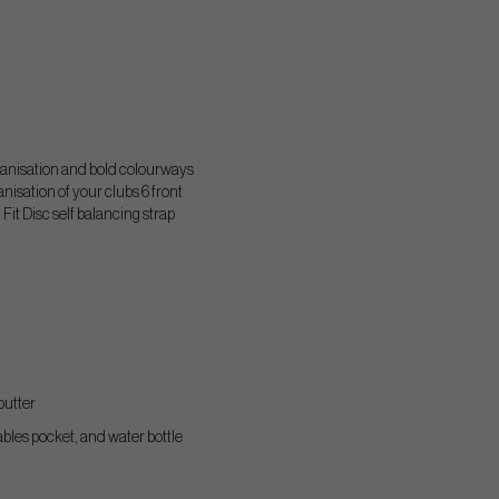
rganisation and bold colourways
anisation of your clubs 6 front
Fit Disc self balancing strap
 putter
bles pocket, and water bottle