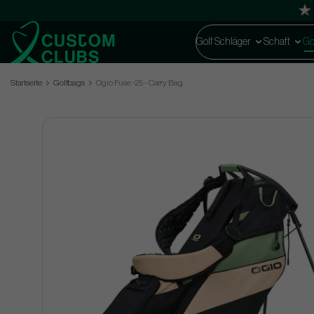
Golf Schläger
Schaft
Go
Startseite
Golfbags
Ogio Fuse -25 - Carry Bag