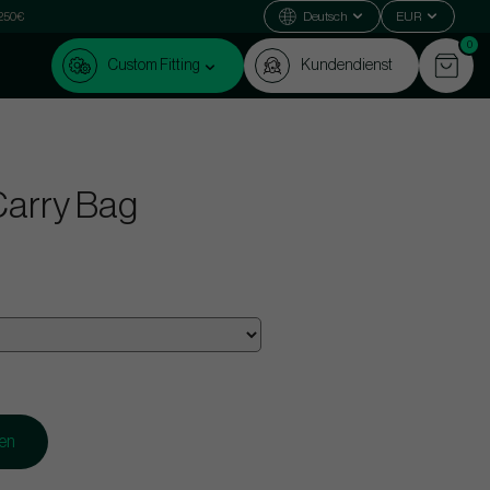
 250€
Deutsch
EUR
0
Custom Fitting
Kundendienst
Carry Bag
gen