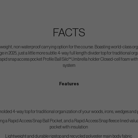
FACTS
tweight, non waterproof carrying option for the course. Boasting world-class o
 in 2025, just a little more subtle.4-way full length divider top for traditional org
apid snap access pocket Profile Ball Silo™ Umbrella holder Closed-cell foam with 
system
Features
olded 4-way top for traditional organization of your woods, irons, wedges and
ding a Rapid Access Snap Ball Pocket, and a Rapid Access Snap fleece lined valua
pocket with insulation
Lightweight and durable ripstop and recycled polyester main body fabric