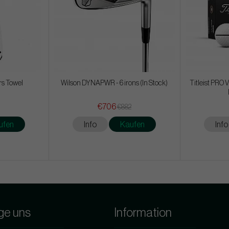
rs Towel
Wilson DYNAPWR - 6 irons (In Stock)
Titleist PRO 
€706
€882
ufen
Info
Kaufen
Info
ge uns
Information