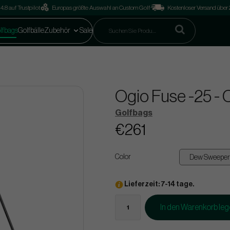
4.8 auf Trustpilot
Europas größte Auswahl an Custom Golf
Kostenloser Versand über
lfbags
Golfbälle
Zubehör
Sale
Ogio Fuse -25 - 
Golfbags
€261
Color
Lieferzeit: 7-14 tage.
In den Warenkorb le