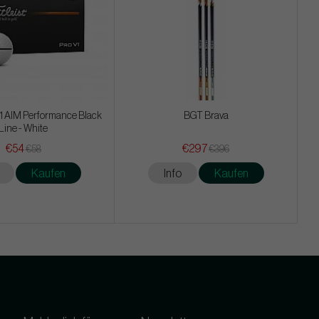
V1 AIM Performance Black
BGT Brava
Line - White
€54
€297
€58
€396
Kaufen
Info
Kaufen