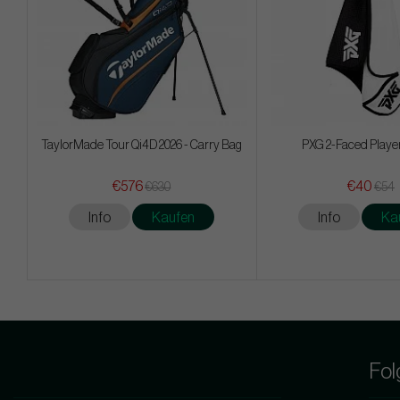
TaylorMade Tour Qi4D 2026 - Carry Bag
PXG 2-Faced Playe
€576
€40
€630
€54
Info
Kaufen
Info
Ka
Fol