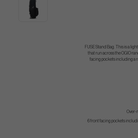
FUSE Stand Bag. This is a ligh
that run across the OGIO range
facing pockets including a r
Over-m
6 front facing pockets inclu