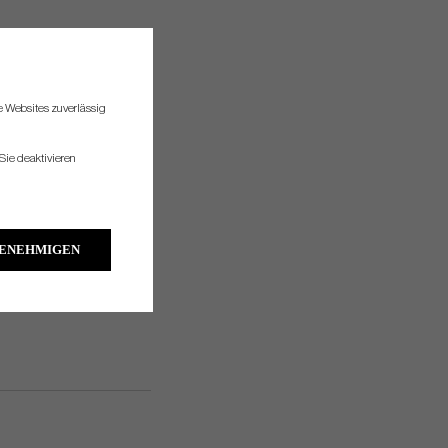
em
re Websites zuverlässig
Sie deaktivieren
GENEHMIGEN