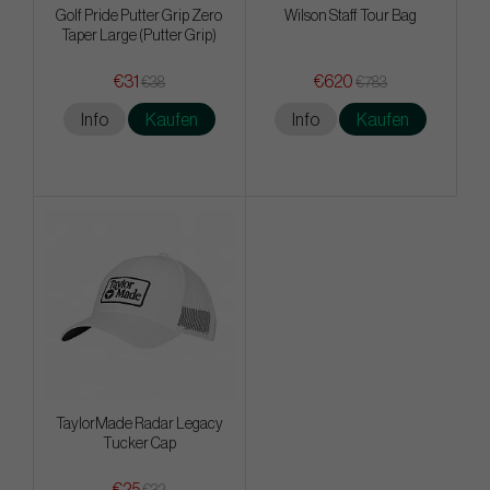
Golf Pride Putter Grip Zero
Wilson Staff Tour Bag
Taper Large (Putter Grip)
€31
€620
€38
€783
Info
Kaufen
Info
Kaufen
TaylorMade Radar Legacy
Tucker Cap
€25