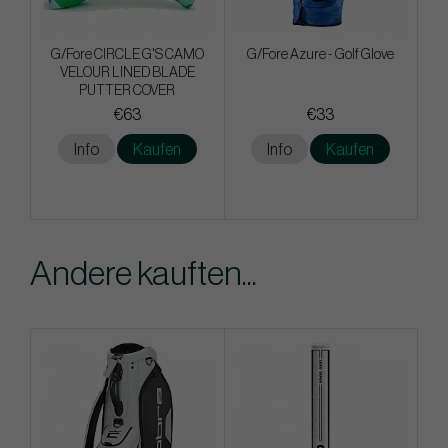
G/Fore CIRCLE G'S CAMO
G/Fore Azure - Golf Glove
VELOUR LINED BLADE
PUTTER COVER
€63
€33
Info
Kaufen
Info
Kaufen
Andere kauften...