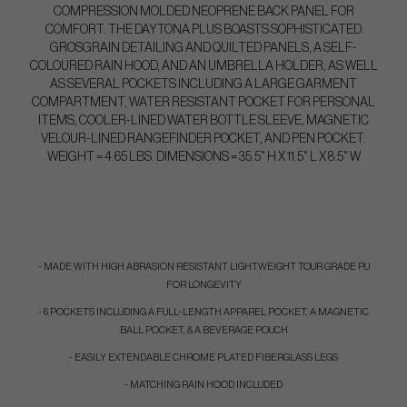
COMPRESSION MOLDED NEOPRENE BACK PANEL FOR
COMFORT. THE DAYTONA PLUS BOASTS SOPHISTICATED
GROSGRAIN DETAILING AND QUILTED PANELS, A SELF-
COLOURED RAIN HOOD, AND AN UMBRELLA HOLDER, AS WELL
AS SEVERAL POCKETS INCLUDING A LARGE GARMENT
COMPARTMENT, WATER RESISTANT POCKET FOR PERSONAL
ITEMS, COOLER-LINED WATER BOTTLE SLEEVE, MAGNETIC
VELOUR-LINED RANGEFINDER POCKET, AND PEN POCKET.
WEIGHT = 4.65 LBS. DIMENSIONS = 35.5" H X 11.5" L X 8.5" W
- MADE WITH HIGH ABRASION RESISTANT LIGHTWEIGHT TOUR GRADE PU
FOR LONGEVITY
- 6 POCKETS INCLUDING A FULL-LENGTH APPAREL POCKET, A MAGNETIC
BALL POCKET, & A BEVERAGE POUCH
- EASILY EXTENDABLE CHROME PLATED FIBERGLASS LEGS
- MATCHING RAIN HOOD INCLUDED