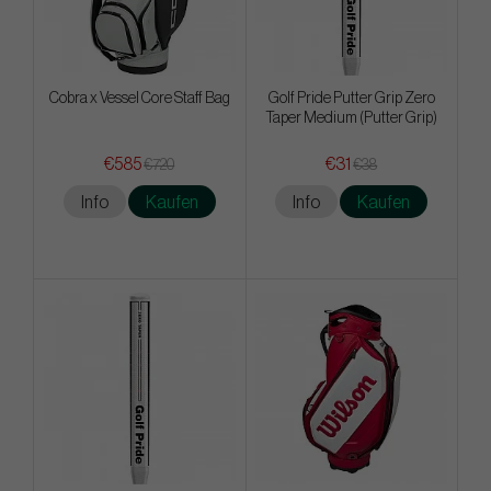
Cobra x Vessel Core Staff Bag
Golf Pride Putter Grip Zero
Taper Medium (Putter Grip)
€585
€31
€720
€38
Info
Kaufen
Info
Kaufen