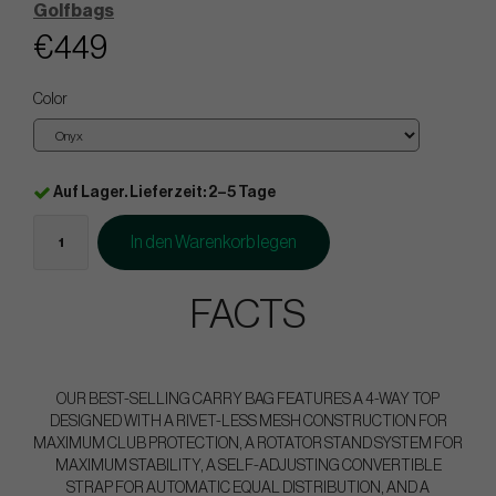
Golfbags
€449
Color
Auf Lager. Lieferzeit: 2–5 Tage
In den Warenkorb legen
FACTS
OUR BEST-SELLING CARRY BAG FEATURES A 4-WAY TOP
DESIGNED WITH A RIVET-LESS MESH CONSTRUCTION FOR
MAXIMUM CLUB PROTECTION, A ROTATOR STAND SYSTEM FOR
MAXIMUM STABILITY, A SELF-ADJUSTING CONVERTIBLE
STRAP FOR AUTOMATIC EQUAL DISTRIBUTION, AND A