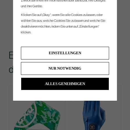
Zweck sammeln wir Informationen über Benutzer, ihre Designs
und ihre Geräte.
Klicken Sie auf „Okay“, wenn Sie alle Cookies zulassen, oder
wählen Sie aus, welche Cookies Sie zulassen und welche Sie
deaktivieren möchten, indem Sie unten auf „Einstellungen“
klicken.
Empfohlenes Zubehör für
EINSTELLUNGEN
dieses Produkt
NUR NOTWENDIG
ALLES GENEHMIGEN