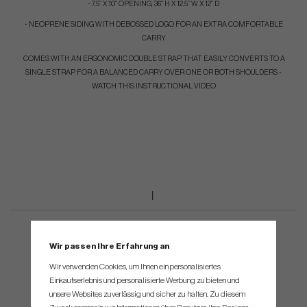
- 7.5” X 10” OPENING, 36” H X 12.5” W X 12” D
- NEOPRENE SIDING WITH DEBOSSED LOGO FOR AN EXTRA COMFORTABLE
CARRY
COMES WITH AN ERGONOMIC DOUBLE STRAP THAT EASILY CONVERTS TO A
SINGLE STRAP FOR A BALANCED CARRY OVER ONE OR BOTH SHOULDERS -
WATCH THIS INSTRUCTIONAL VIDEO
Wir passen Ihre Erfahrung an
Wir verwenden Cookies, um Ihnen ein personalisiertes
Einkaufserlebnis und personalisierte Werbung zu bieten und
unsere Websites zuverlässig und sicher zu halten. Zu diesem