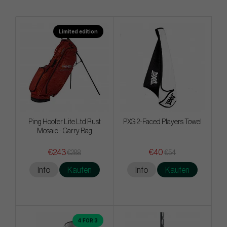
Limited edition
Ping Hoofer Lite Ltd Rust
PXG 2-Faced Players Towel
Mosaic - Carry Bag
€243
€40
€288
€54
Info
Kaufen
Info
Kaufen
4 FOR 3