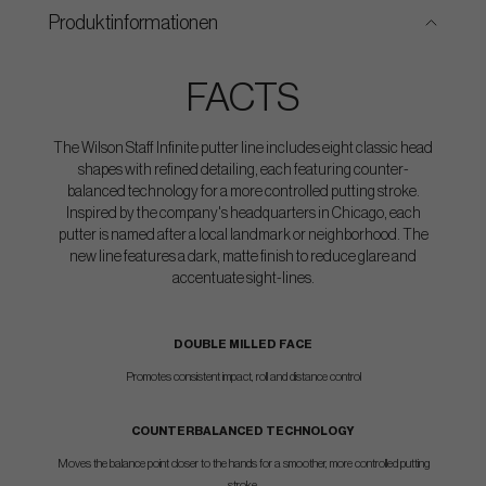
Produktinformationen
FACTS
The Wilson Staff Infinite putter line includes eight classic head
shapes with refined detailing, each featuring counter-
balanced technology for a more controlled putting stroke.
Inspired by the company's headquarters in Chicago, each
putter is named after a local landmark or neighborhood. The
new line features a dark, matte finish to reduce glare and
accentuate sight-lines.
DOUBLE MILLED FACE
Promotes consistent impact, roll and distance control
COUNTERBALANCED TECHNOLOGY
Moves the balance point closer to the hands for a smoother, more controlled putting
stroke.