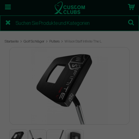
Startseite
Golf Schläger
Putters
Wilson Staff Infinite The L