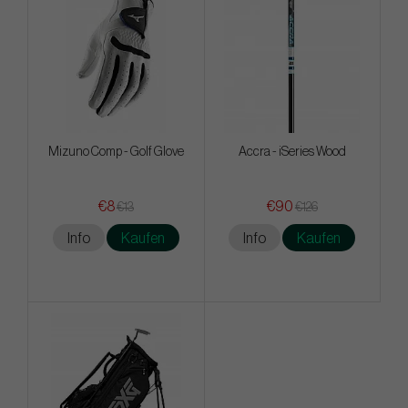
Mizuno Comp - Golf Glove
Accra - iSeries Wood
€8
€90
€13
€126
Info
Kaufen
Info
Kaufen