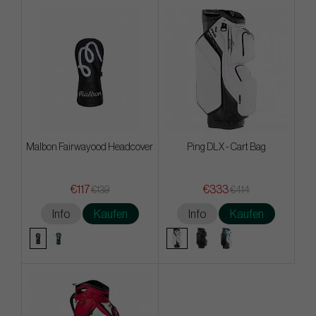
Malbon Fairwayood Headcover
Ping DLX - Cart Bag
€117
€333
€139
€414
Info
Kaufen
Info
Kaufen