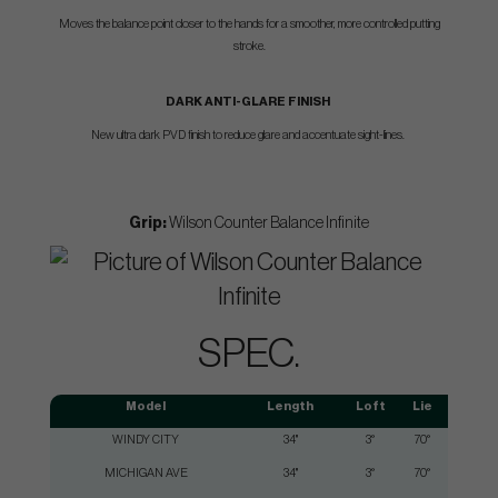
Moves the balance point closer to the hands for a smoother, more controlled putting
stroke.
DARK ANTI-GLARE FINISH
New ultra dark PVD finish to reduce glare and accentuate sight-lines.
Grip:
Wilson Counter Balance Infinite
SPEC.
Model
Length
Loft
Lie
T
WINDY CITY
34"
3°
70°
MICHIGAN AVE
34"
3°
70°