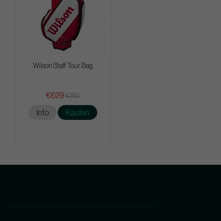
Wilson Staff Tour Bag
€629
€783
Info
Kaufen