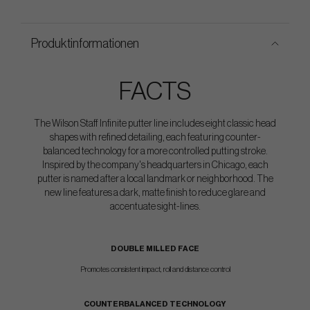
Produktinformationen
FACTS
The Wilson Staff Infinite putter line includes eight classic head
shapes with refined detailing, each featuring counter-
balanced technology for a more controlled putting stroke.
Inspired by the company's headquarters in Chicago, each
putter is named after a local landmark or neighborhood. The
new line features a dark, matte finish to reduce glare and
accentuate sight-lines.
DOUBLE MILLED FACE
Promotes consistent impact, roll and distance control
COUNTERBALANCED TECHNOLOGY