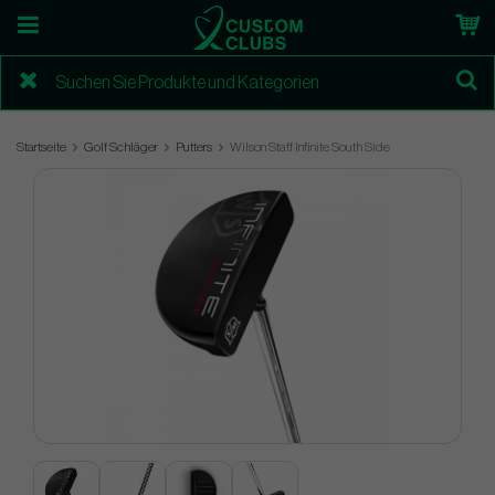
Startseite
Golf Schläger
Putters
Wilson Staff Infinite South Side