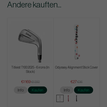
Andere kauften...
Titleist T100 2025 - 6 irons (In
Odyssey Alignment Stick Cover
Stock)
€1 169
€27
€1 350
€36
Info
Kaufen
Info
Kaufen