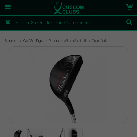
Startseite
Golf Schläger
Putters
Wilson Staff Infinite Grant Park