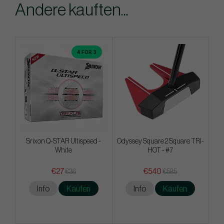
Andere kauften...
4 FOR 3
Srixon Q-STAR Ultispeed -
Odyssey Square 2 Square TRI-
White
HOT - #7
€27
€540
€36
€585
Info
Kaufen
Info
Kaufen