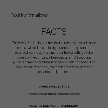
Produktinformationen
FACTS
The Wilson Staff Infinite putter line includes eight classic head
shapes with refined detailing, each featuring counter-
balanced technology for a more controlled putting stroke.
Inspired by the company's headquarters in Chicago, each
putter is named after a local landmark or neighborhood. The
new line features a dark, matte finish to reduce glare and
accentuate sight-lines.
DOUBLE MILLED FACE
Promotes consistent impact, roll and distance control
COUNTERBALANCED TECHNOLOGY