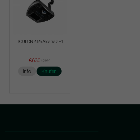
TOULON 2025 Alcatraz H1
€630
€684
Info
Kaufen