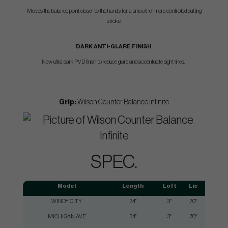
Moves the balance point closer to the hands for a smoother, more controlled putting
stroke.
DARK ANTI-GLARE FINISH
New ultra dark PVD finish to reduce glare and accentuate sight-lines.
Grip:
Wilson Counter Balance Infinite
SPEC.
Model
Length
Loft
Lie
T
WINDY CITY
34"
3°
70°
MICHIGAN AVE
34"
3°
70°