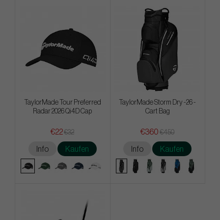
TaylorMade Tour Preferred
TaylorMade Storm Dry -26 -
Radar 2026 Qi4D Cap
Cart Bag
€22
€360
€32
€450
Info
Kaufen
Info
Kaufen