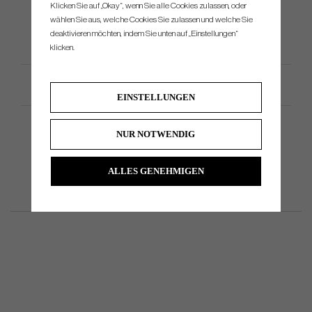
Tour-Niveau.
Klicken Sie auf „Okay“, wenn Sie alle Cookies zulassen, oder
wählen Sie aus, welche Cookies Sie zulassen und welche Sie
deaktivieren möchten, indem Sie unten auf „Einstellungen“
klicken.
Productspezifikation
EINSTELLUNGEN
NUR NOTWENDIG
ALLES GENEHMIGEN