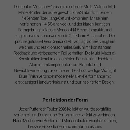
Der Toulon Monaco H4.5 ist ein moderner Multi-Material Mid-
Mallet-Putter, der außergewöhnliche Stabilität mit einem
fließenden Toe-Hang-Gefühl kombiniert. Mit seinem
verfeinerten H4.5 Slant Neck und der klaren, kantigen
Formgebung bietet der Monaco H4.5 eine kompakte und
zugleich vertrauenerweckende Optik beim Ansprechen. Die
präzise gefräste Deep Diamond Mill Schlagfläche erzeugt ein
weiches und reaktionsschnelles Gefühl mit konstantem
Feedback und verbessertem Rollverhalten. Die Multi-Material-
Konstruktion kombiniert gefrästen Edelstahl mit leichten
Aluminiumkomponenten, um Stabilität und
Gewichtsverteilung zu optimieren. Das hochwertige Midnight
Blue Finish verbindet moderne Mallet-Performance mit
erstklassiger Handwerkskunst und tourinspiriertem Design.
Perfektion der Form
Jeder Putter der Toulon 2026 Kollektion wurde sorgfältig
verfeinert, um Design und Performance perfekt zu verbinden.
Neue Modelle wie Boston und Monaco bieten weichere Linien,
bessere Proportionen und ein harmonisches