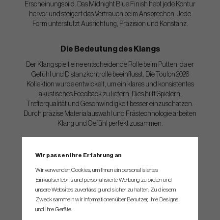
Erscheinungsbild. Das Midnight Blue Finish hebt jede Kontur
hervor und steigert das Vertrauen beim Ansprechen. Jede
Form unterstützt Ausrichtung, Präzision und Konstanz.
Die Bedeutung des Klangs
Der Klang spielt eine entscheidende Rolle beim Putten, da er
Gefühl und Distanzkontrolle beeinflusst. Die Toulon 2026
Kollektion wurde entwickelt, um ein klares und konsistentes
akustisches Feedback zu liefern. Dies hilft Spielern,
Trefferqualität und Geschwindigkeit besser einzuschätzen.
Durch präzise Materialauswahl und Frästechnologie arbeiten
Klang und Gefühl perfekt zusammen.
Weltklasse Performance
Wir passen Ihre Erfahrung an
Performance steht im Mittelpunkt der Toulon 2026 Kollektion,
Wir verwenden Cookies, um Ihnen ein personalisiertes
bei der Gefühl, Klang und Roll optimal abgestimmt sind. Die
Einkaufserlebnis und personalisierte Werbung zu bieten und
Deep Diamond Mill Schlagfläche sorgt für verbesserten
unsere Websites zuverlässig und sicher zu halten. Zu diesem
Vorwärtsroll und gleichmäßige Ballgeschwindigkeit. Jede
Zweck sammeln wir Informationen über Benutzer, ihre Designs
Konstruktion bietet Kontrolle, Stabilität und Vertrauen auf dem
und ihre Geräte.
Grün. Das Ergebnis ist eine Premium-Putting-Performance auf