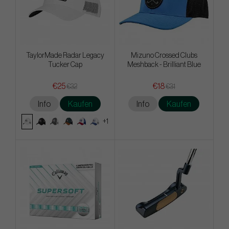
TaylorMade Radar Legacy
Mizuno Crossed Clubs
Tucker Cap
Meshback - Brilliant Blue
€25
€18
€32
€31
Info
Kaufen
Info
Kaufen
+1