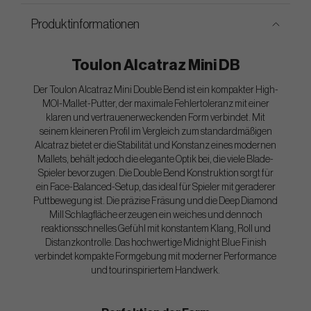
Produktinformationen
Toulon Alcatraz Mini DB
Der Toulon Alcatraz Mini Double Bend ist ein kompakter High-
MOI-Mallet-Putter, der maximale Fehlertoleranz mit einer
klaren und vertrauenerweckenden Form verbindet. Mit
seinem kleineren Profil im Vergleich zum standardmäßigen
Alcatraz bietet er die Stabilität und Konstanz eines modernen
Mallets, behält jedoch die elegante Optik bei, die viele Blade-
Spieler bevorzugen. Die Double Bend Konstruktion sorgt für
ein Face-Balanced-Setup, das ideal für Spieler mit geraderer
Puttbewegung ist. Die präzise Fräsung und die Deep Diamond
Mill Schlagfläche erzeugen ein weiches und dennoch
reaktionsschnelles Gefühl mit konstantem Klang, Roll und
Distanzkontrolle. Das hochwertige Midnight Blue Finish
verbindet kompakte Formgebung mit moderner Performance
und tourinspiriertem Handwerk.