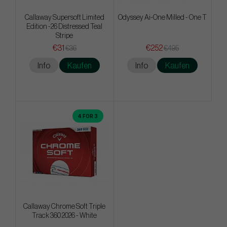
Callaway Supersoft Limited
Odyssey Ai-One Milled - One T
Edition -26 Distressed Teal
Stripe
€31
€252
€36
€495
Info
Kaufen
Info
Kaufen
4 FOR 3
Callaway Chrome Soft Triple
Track 360 2026 - White