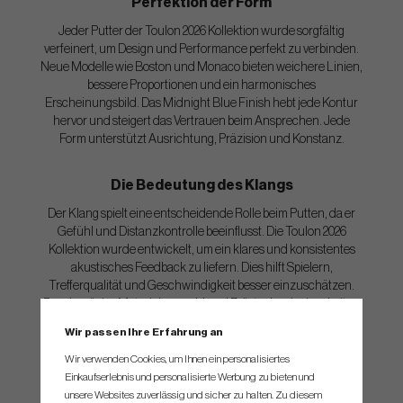
Perfektion der Form
Jeder Putter der Toulon 2026 Kollektion wurde sorgfältig
verfeinert, um Design und Performance perfekt zu verbinden.
Neue Modelle wie Boston und Monaco bieten weichere Linien,
bessere Proportionen und ein harmonisches
Erscheinungsbild. Das Midnight Blue Finish hebt jede Kontur
hervor und steigert das Vertrauen beim Ansprechen. Jede
Form unterstützt Ausrichtung, Präzision und Konstanz.
Die Bedeutung des Klangs
Der Klang spielt eine entscheidende Rolle beim Putten, da er
Gefühl und Distanzkontrolle beeinflusst. Die Toulon 2026
Kollektion wurde entwickelt, um ein klares und konsistentes
akustisches Feedback zu liefern. Dies hilft Spielern,
Trefferqualität und Geschwindigkeit besser einzuschätzen.
Durch präzise Materialauswahl und Frästechnologie arbeiten
Klang und Gefühl perfekt zusammen.
Wir passen Ihre Erfahrung an
Wir verwenden Cookies, um Ihnen ein personalisiertes
Weltklasse Performance
Einkaufserlebnis und personalisierte Werbung zu bieten und
unsere Websites zuverlässig und sicher zu halten. Zu diesem
Performance steht im Mittelpunkt der Toulon 2026 Kollektion,