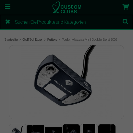
Startseite
Golf Schläger
Putters
Toulon Alcatraz Mini Double Bend 2026