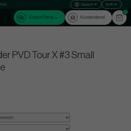
 250€
Deutsch
EUR
0
Custom Fitting
Kundendienst
er PVD Tour X #3 Small
ne