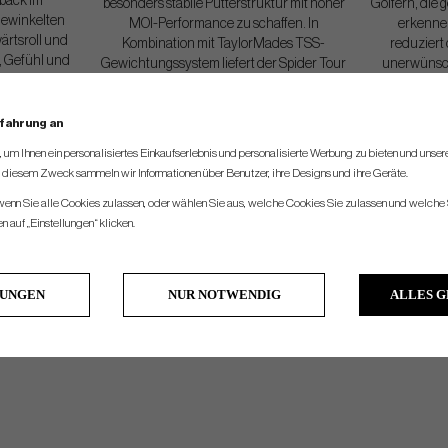
back im
besonders stabile Putterstruktur mit hoher
Golfern, die 
gewinkelten
MOI-Performance zu schaffen. In
erkennen
ärtsroll und
Kombination mit TaylorMades TSS-
reduziert
g, Gefühl und
Gewichtungssystem liefert der Spider Tour
unerwünsch
iedlichen
X ein ausgewogenes Gefühl, verbesserte
Premium-Kla
agfläche.
Stabilität und konstante Performance über
wodurch
rfahrung an
mehrere Standardlängen hinweg.
vertrauene
um Ihnen ein personalisiertes Einkaufserlebnis und personalisierte Werbung zu bieten und unse
u diesem Zweck sammeln wir Informationen über Benutzer, ihre Designs und ihre Geräte.
 wenn Sie alle Cookies zulassen, oder wählen Sie aus, welche Cookies Sie zulassen und welche 
 auf „Einstellungen“ klicken.
LUNGEN
NUR NOTWENDIG
ALLES 