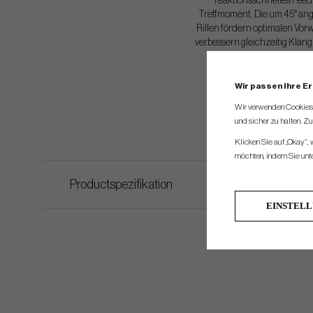
reaktionsschnelles Feed
Treffmoment. Die um 45° an
Rillen fördern optimalen Vorw
verbessern gleichzeitig Klan
Rollkonstanz bei untersch
Treffpunkten auf der Schl
Wir passen Ihre E
Wir verwenden Cookies, 
und sicher zu halten. Z
Klicken Sie auf „Okay“,
möchten, indem Sie unten
Productspezifikation
EINSTEL