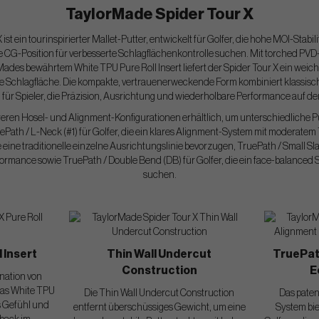
TaylorMade Spider Tour X
st ein tourinspirierter Mallet-Putter, entwickelt für Golfer, die hohe MOI-Stab
e CG-Position für verbesserte Schlagflächenkontrolle suchen. Mit torched PVD
ades bewährtem White TPU Pure Roll Insert liefert der Spider Tour X ein weic
te Schlagfläche. Die kompakte, vertrauenerweckende Form kombiniert klassische
il für Spieler, die Präzision, Ausrichtung und wiederholbare Performance auf 
hreren Hosel- und Alignment-Konfigurationen erhältlich, um unterschiedliche
ath / L-Neck (#1) für Golfer, die ein klares Alignment-System mit moderatem 
ie eine traditionelle einzelne Ausrichtungslinie bevorzugen, TruePath / Small Sla
ormance sowie TruePath / Double Bend (DB) für Golfer, die ein face-balanced S
suchen.
 Insert
Thin Wall Undercut
TruePat
Construction
E
ination von
das White TPU
Die Thin Wall Undercut Construction
Das paten
s Gefühl und
entfernt überschüssiges Gewicht, um eine
System biet