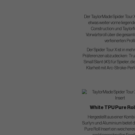
Der TaylorMade Spider Tour X i
etwas weiter vorne liegend
Construction und TaylorM
Vorwärtsroll über die gesam
verfeinerten Prof
Der Spider Tour X ist in me
Präferenzen abzudecken: TrueP
Small Slant (#3) für Spieler, d
Klarheit mit Arc-Stroke-Perf
White TPU Pure Roll
Hergestellt aus einer Komb
Surlyn und Aluminium bietet 
Pure Roll Insert ein weichere