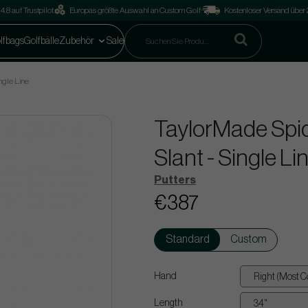
4.8 auf Trustpilot
Europas größte Auswahl an Custom Golf
Kostenloser Versand über
lfbags
Golfbälle
Zubehör
Sale
ngle Line
TaylorMade Spid
Slant - Single Li
Putters
€387
Standard
Custom
Hand
Length