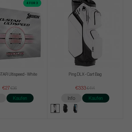
4 FOR 3
TAR Ultispeed - White
Ping DLX - Cart Bag
€27
€333
€36
€414
Kaufen
Info
Kaufen