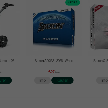
4 FOR 3
emote -26
Srixon AD 333 - 2026 - White
Srixon Q-S
€27
5
€31
ufen
Info
Kaufen
Info