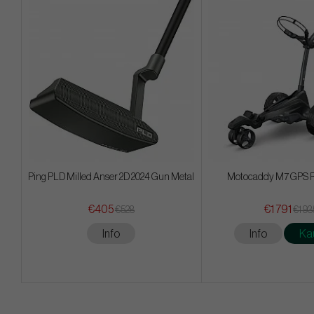
Ping PLD Milled Anser 2D 2024 Gun Metal
Motocaddy M7 GPS R
€405
€1 791
€528
€1 93
Info
Info
Ka