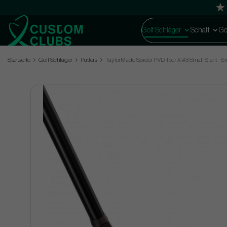
Golf Schläger
Schaft
Go
Startseite
Golf Schläger
Putters
TaylorMade Spider PVD Tour X #3 Small Slant - Si