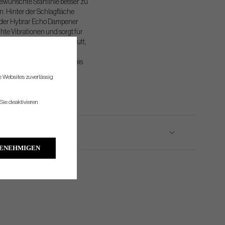
gewünschte Startlinie besser zu
. Hinter der Schlagfläche
 der Hybrar Echo Dampener
te Vibrationen und sorgt für
ng und Gefühl bei jedem Putt,
 ein kontrollierteres und
rweckendes Putting-Erlebnis
entsteht.
re Websites zuverlässig
Sie deaktivieren
GENEHMIGEN