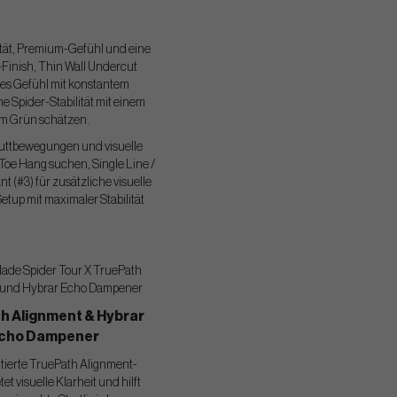
ilität, Premium-Gefühl und eine
-Finish, Thin Wall Undercut
hes Gefühl mit konstantem
 Spider-Stabilität mit einem
dem Grün schätzen.
 Puttbewegungen und visuelle
Toe Hang suchen, Single Line /
nt (#3) für zusätzliche visuelle
etup mit maximaler Stabilität
h Alignment & Hybrar
cho Dampener
tierte TruePath Alignment-
et visuelle Klarheit und hilft