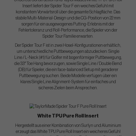
Undercut Construction und TaylorMades White TPU Pure Roll
Insert liefert der Spider Tour F ein weiches Gefühl mit
konstantem Vorwärtsroll über die gesamte Schlagfläche. Das
stabile Multi-Material-Design und die CG-Position von 22 mm
sorgen für ein ausgewogenes Putting-Erlebnis mit der
Fehlertoleranz und Roll-Performance, die Spieler von der
Spider Tour Familie erwarten.
Der Spider Tour F ist in zwei Hosel-Konfigurationen erhältlich,
um unterschiedliche Puttbewegungen abzudecken: Single
Line / L-Neck (#1) für Golfer mit bogenförmiger Puttbewegung,
die 33° Toe Hang bevorzugen, sowie Single Line / Double Bend
(DB) für Spieler, die ein face-balanced Setup mit geraderer
Puttbewegung suchen. Beide Modelle verfügen über ein
klares Single Line Alignment-System für einfaches und
sicheres Zielen beim Ansprechen.
White TPU Pure Roll Insert
Hergestellt aus einer Kombination von Surlyn und Aluminium
erzeugt das White TPU Pure Roll Insert ein weicheres Gefühl