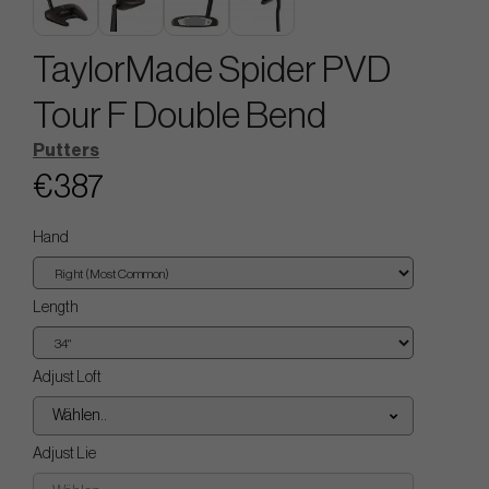
TaylorMade Spider PVD
Tour F Double Bend
Putters
€387
Hand
Length
Adjust Loft
Wählen..
Adjust Lie