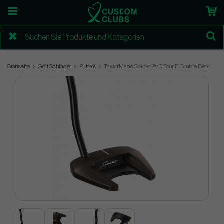
Startseite
Golf Schläger
Putters
TaylorMade Spider PVD Tour F Double Bend