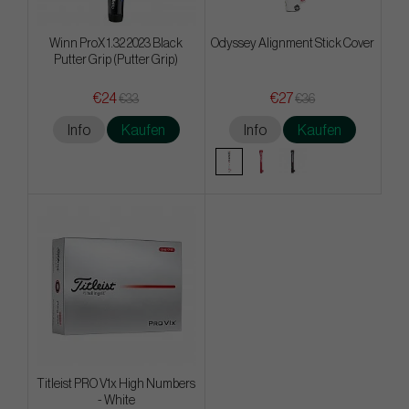
Winn ProX 1.32 2023 Black
Odyssey Alignment Stick Cover
Putter Grip (Putter Grip)
€24
€27
€33
€36
Info
Kaufen
Info
Kaufen
Titleist PRO V1x High Numbers
- White