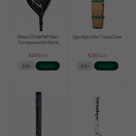
Wilson DYNAPWR Max -
Ogio Alpha Slim Travel Cover
Fairwaywood (In Stock)
€243
€225
€414
€270
Info
Kaufen
Info
Kaufen