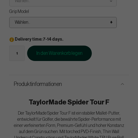
Wählen..
Grip Model
Wählen..
Delivery time: 7-14 days.
In den Warenkorb legen
Produktinformationen
TaylorMade Spider Tour F
Der TaylorMade Spider Tour F ist ein stabiler Mallet-Putter,
entwickelt für Golfer, die bewährte Spider-Performance mit
einer verfeinerten Form, Premium-Gefühl und hoher Konstanz
auf dem Grün suchen. Mit torched PVD-Finish, Thin Wall