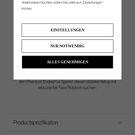
deaktivieren möchten, indem Sie unten auf „Einstellungen“
klicken.
EINSTELLUNGEN
Single Sight Line und T-Crown
NUR NOTWENDIG
Alignment
Die lange Single Sight Line und das T-Crown-Feature helfen,
ALLES GENEHMIGEN
den Golfball beim Ansprechen klar einzurahmen und eine
präzise Ausrichtung zu ermöglichen. Die Mid-Single-Bend
Shaft-Konfiguration erzeugt minimalen Toe Flow und macht
den Phantom 12 ideal für Spieler, die ein stabiles Setup mit
reduzierter Face Rotation suchen.
Productspezifikation