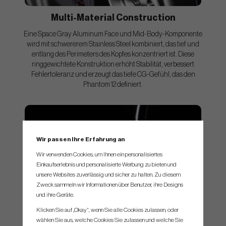
Multi-Material Construction
Eine Space Gray Aluminum Face und Mid-Body-Komponente
wird mit schwererem Stainless Steel kombiniert, das tief und
entlang des Perimeters des Kopfes konzentriert ist. Diese
ringgewichtete Konstruktion erhöht Stabilität, verbessert
Fehlertoleranz und erzeugt das tiefe CG-Gefühl, das den
Phantom 12 definiert.
Wir passen Ihre Erfahrung an
Wir verwenden Cookies, um Ihnen ein personalisiertes
Einkaufserlebnis und personalisierte Werbung zu bieten und
unsere Websites zuverlässig und sicher zu halten. Zu diesem
Zweck sammeln wir Informationen über Benutzer, ihre Designs
und ihre Geräte.
Klicken Sie auf „Okay“, wenn Sie alle Cookies zulassen, oder
wählen Sie aus, welche Cookies Sie zulassen und welche Sie