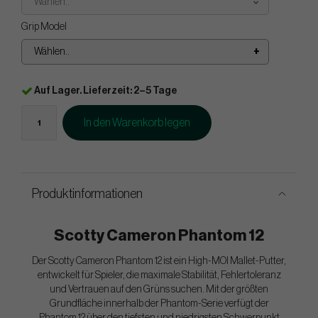
Wählen..
Grip Model
Wählen..
Auf Lager. Lieferzeit: 2–5 Tage
In den Warenkorb legen
Produktinformationen
Scotty Cameron Phantom 12
Der Scotty Cameron Phantom 12 ist ein High-MOI Mallet-Putter,
entwickelt für Spieler, die maximale Stabilität, Fehlertoleranz
und Vertrauen auf den Grüns suchen. Mit der größten
Grundfläche innerhalb der Phantom-Serie verfügt der