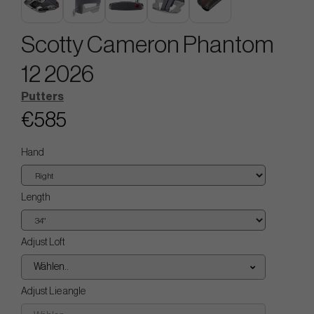
Scotty Cameron Phantom
12 2026
Putters
€585
Hand
Length
Adjust Loft
Wählen..
Adjust Lie angle