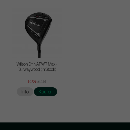
Wilson DYNAPWR Max -
Fairwaywood (In Stock)
€225
€414
Info
Kaufen