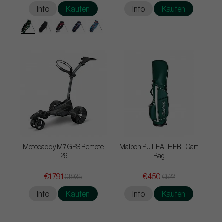
Info
Kaufen
Info
Kaufen
Motocaddy M7 GPS Remote
Malbon PU LEATHER - Cart
-26
Bag
€1 791
€450
€1 935
€522
Info
Kaufen
Info
Kaufen