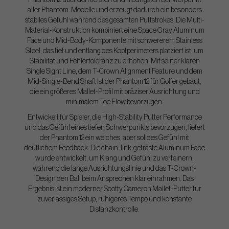
Phantom 12 über den tiefsten und niedrigsten Schwerpunkt
aller Phantom-Modelle und erzeugt dadurch ein besonders
stabiles Gefühl während des gesamten Puttstrokes. Die Multi-
Material-Konstruktion kombiniert eine Space Gray Aluminum
Face und Mid-Body-Komponente mit schwererem Stainless
Steel, das tief und entlang des Kopfperimeters platziert ist, um
Stabilität und Fehlertoleranz zu erhöhen. Mit seiner klaren
Single Sight Line, dem T-Crown Alignment Feature und dem
Mid-Single-Bend Shaft ist der Phantom 12 für Golfer gebaut,
die ein größeres Mallet-Profil mit präziser Ausrichtung und
minimalem Toe Flow bevorzugen.
Entwickelt für Spieler, die High-Stability Putter Performance
und das Gefühl eines tiefen Schwerpunkts bevorzugen, liefert
der Phantom 12 ein weiches, aber solides Gefühl mit
deutlichem Feedback. Die chain-link-gefräste Aluminum Face
wurde entwickelt, um Klang und Gefühl zu verfeinern,
während die lange Ausrichtungslinie und das T-Crown-
Design den Ball beim Ansprechen klar einrahmen. Das
Ergebnis ist ein moderner Scotty Cameron Mallet-Putter für
zuverlässiges Setup, ruhigeres Tempo und konstante
Distanzkontrolle.