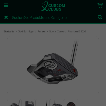
Startseite
Golf Schläger
Putters
Scotty Cameron Phantom 12 2026