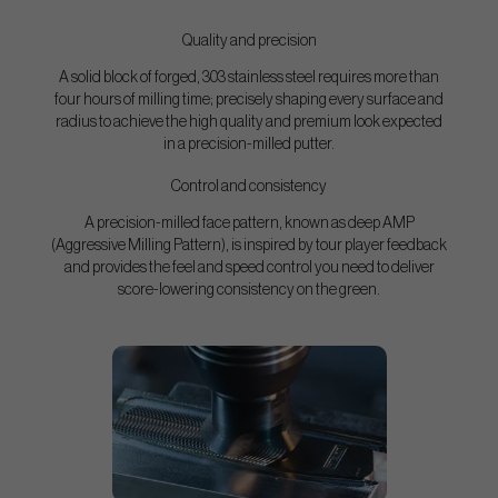
Quality and precision
A solid block of forged, 303 stainless steel requires more than
four hours of milling time; precisely shaping every surface and
radius to achieve the high quality and premium look expected
in a precision-milled putter.
Control and consistency
A precision-milled face pattern, known as deep AMP
(Aggressive Milling Pattern), is inspired by tour player feedback
and provides the feel and speed control you need to deliver
score-lowering consistency on the green.