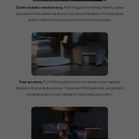
Control and consistency,
AMP (Aggressive Milling Pattern, a deep
precision-milled pattern inspired by tour-players feedback. Provides great
speed control and feel, all you need to deliver low scores.
Tour proven,
PLD Milled putters comes in a variety of tour inspired-
designs to fit your stroke and eye. The proven PING perimeter-weighting is
incorporporated in every design for forgiveness and control.