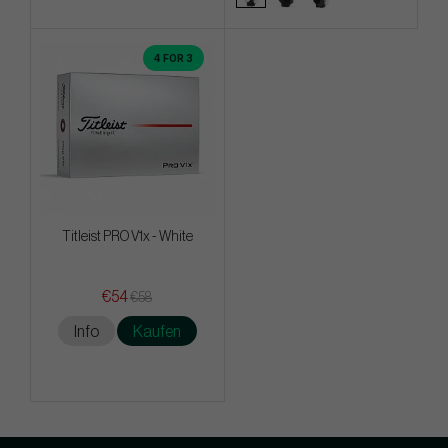
4 FOR 3
Titleist PRO V1x - White
€54
€58
Info
Kaufen