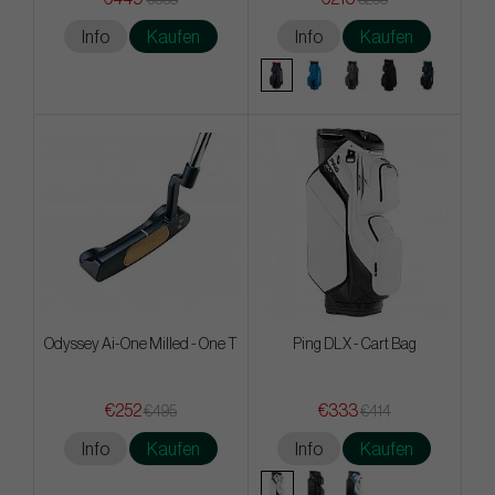
Info
Kaufen
Info
Kaufen
Odyssey Ai-One Milled - One T
Ping DLX - Cart Bag
€252
€333
€495
€414
Info
Kaufen
Info
Kaufen