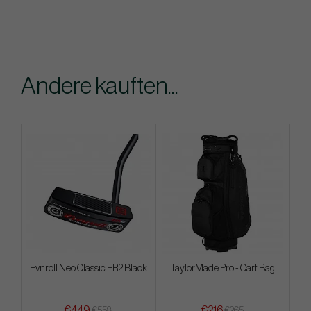
Andere kauften...
Evnroll Neo Classic ER2 Black
TaylorMade Pro - Cart Bag
€449
€216
€558
€265