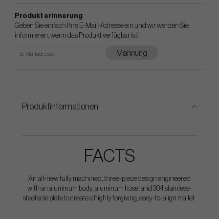
Produkt erinnerung
Geben Sie einfach Ihre E-Mail-Adresse ein und wir werden Sie
informieren, wenn das Produkt verfügbar ist!
Mahnung
Produktinformationen
FACTS
An all-new fully machined, three-piece design engineered
with an aluminum body, aluminum hosel and 304 stainless-
steel sole plate to create a highly forgiving, easy-to-align mallet.