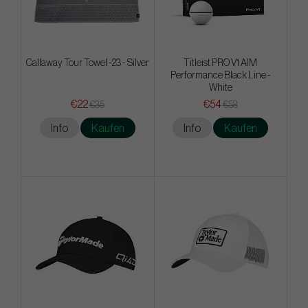
Callaway Tour Towel -23 - Silver
Titleist PRO V1 AIM
Performance Black Line -
White
€22
€54
€35
€58
Info
Kaufen
Info
Kaufen