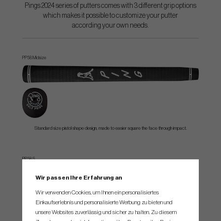
Pings 2024 series of putters comes with 3 different grip options
which makes it possible to customize your putter
according your own needs.
PP58 Midsize
Standard size pistol shape design, made to easier square the face through impact.
PP58 S
Wir passen Ihre Erfahrung an
Wir verwenden Cookies, um Ihnen ein personalisiertes
Einkaufserlebnis und personalisierte Werbung zu bieten und
unsere Websites zuverlässig und sicher zu halten. Zu diesem