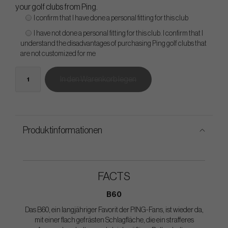
your golf clubs from Ping.
I confirm that I have done a personal fitting for this club
I have not done a personal fitting for this club. I confirm that I
understand the disadvantages of purchasing Ping golf clubs that
are not customized for me
In den Warenkorb legen
Produktinformationen
FACTS
B60
Das B60, ein langjähriger Favorit der PING-Fans, ist wieder da,
mit einer flach gefrästen Schlagfläche, die ein strafferes