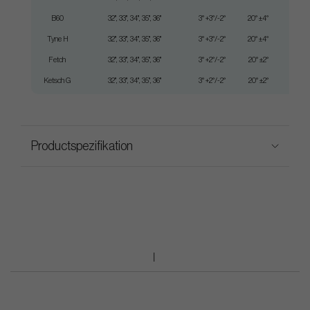
B60
32", 33", 34", 35", 36"
3° +3°/-2°
20° ±4°
350
Tyne H
32", 33", 34", 35", 36"
3° +3°/-2°
20° ±4°
370
Fetch
32", 33", 34", 35", 36"
3° +2°/-2°
20° ±2°
365
Ketsch G
32", 33", 34", 35", 36"
3° +2°/-2°
20° ±2°
360
Productspezifikation