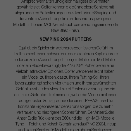
Ansprechverhalten und gleichmäßiges Rollverhalten
gewährleistet. Golfer kennen die dünne obere Schiene mit
abgerundeten Ballastierungen, das konturierte Shaping und
die zentrale Ausrichtungslinie in diesem ausgewogenen
Modell mit hohem MOI. Neu ist auch das blendungsmindernde
Raw Blast Finish.
NEW PING 2024 PUTTERS
Egal, ob ein Spieler ein weicheres oder festeres Gefühl im
Treffmoment, einen schwereren oder leichteren Kopf, mehrere
oder einzelne Ausrichtungshilfen, ein Mallet, ein Mid-Mallet
oder ein Blade bevorzugt, die PING 2024 Putter bieten eine
Vielzahl attraktiver Optionen. Golfer werden es leicht haben,
ein Modell zu finden, das zu ihrem Putting-Stil, ihren
bevorzugten optischen Merkmalen und ihrem gewünschten
Gefühl passt. Jedes Modell bietet Fehlerverzeihung und ein
optimales Gefühl im Treffmoment, wobei die Modelle mit einer
flach gefrästen Schlagfläche oder einem PEBAX-Insert für
konstante Ergebnisse auf den Grüns sorgen, die zu mehr
Vertrauen und niedrigeren Scores führen. Der Anser 2, der
Anser D, die Rückkehr des B60 und die High-MOI-Modelle
Tyne H, Fetch und Ketsch G ergänzen das PING 2023 Lineup
und bieten Spielern 16 Modelle, die zu ihrem Spiel passen.