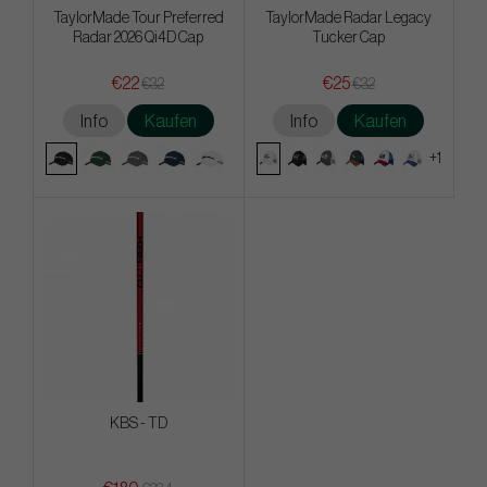
TaylorMade Tour Preferred
TaylorMade Radar Legacy
Radar 2026 Qi4D Cap
Tucker Cap
€22
€25
€32
€32
Info
Kaufen
Info
Kaufen
+1
KBS - TD