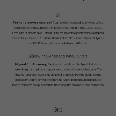
Techonology you can feel,
Four face technologies will satisfy every golfer’s
feel preference: Shallow milled for a firmer feel (Anser, Kushin 4, Shea, DS72, DS72 C,
Prime Tyne 4); smooth milled
(Tomcat 14) for the firmest feel and slightly more ball speed;
for a softer feel, there’s a PEBAX insert with shallow milled surround (Anser 2D, Tyne G)
or a PEBAX insert with smooth milled surround (Mundy).
Aligned For Accuracy,
The Anser (above left) and the Tyne G illustrate the
variety in alignment options and appearance choices to fit every golfer’s game. The
Anser demonstrates how a single alignment line and color blocking (platinum topline,
black cavity), can match your eye where the Tyne G, including its unique ball cutout
feature, represents how putters with multiple aiming cues and a black head can help aim.
Grip