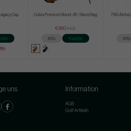
Legacy Cap
Cobra Premium Stand -26 - Stand Bag
PXG Aloha 2
€360
€405
ufen
Info
Kaufen
Info
ge uns
Information
AGB
Golf Artikeln