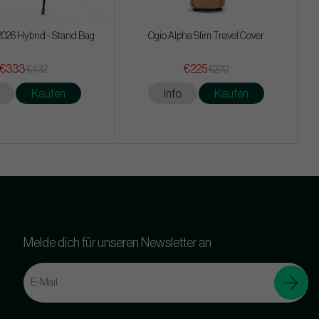
026 Hybrid - Stand Bag
Ogio Alpha Slim Travel Cover
€333
€225
€432
€270
Kaufen
Info
Kaufen
Melde dich für unseren Newsletter an