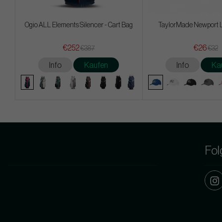
Ogio ALL Elements Silencer - Cart Bag
TaylorMade Newport 
€252
€26
€387
€32
Info
Kaufen
Info
Ka
Fol