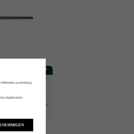
Toe Hang
Hand
47°
RH/LH
re Websites zuverlässig
20°
RH
46°
RH
Sie deaktivieren
40°
RH/LH
10°
RH
GENEHMIGEN