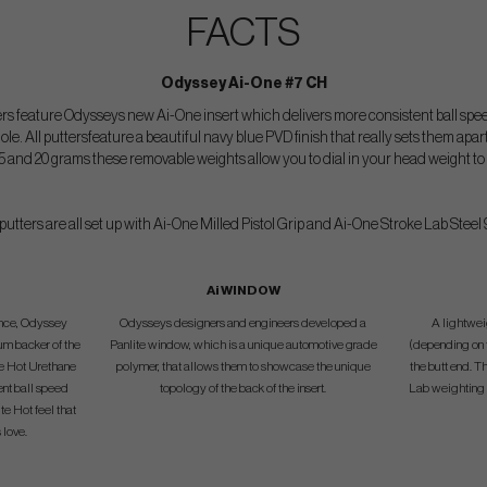
FACTS
Odyssey Ai-One #7 CH
 feature Odysseys new Ai-One insert which delivers more consistent ball speed
 hole. All puttersfeature a beautiful navy blue PVD finish that really sets them ap
0, 15 and 20 grams these removable weights allow you to dial in your head weight t
utters are all set up with Ai-One Milled Pistol Grip and Ai-One Stroke Lab Steel 
Ai WINDOW
gence, Odyssey
Odysseys designers and engineers developed a
A lightwei
um backer of the
Panlite window, which is a unique automotive grade
(depending on t
te Hot Urethane
polymer, that allows them to showcase the unique
the butt end. T
ent ball speed
topology of the back of the insert.
Lab weighting t
te Hot feel that
 love.