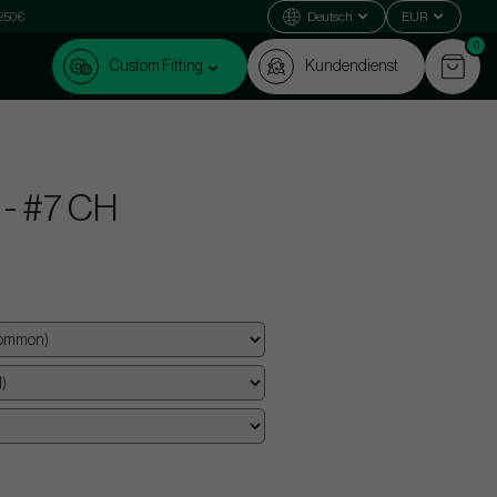
 250€
Deutsch
EUR
0
Custom Fitting
Kundendienst
 - #7 CH