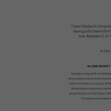
These Odyssey Ai-One putters
leaving putts closer to the
look. Available in 5, 1
Ai-One p
Ai-ONE INSERT
Designed using Artificial Intelli
have created contours on the Alumin
insert which they co-mold to a Whi
striking surface to promote consist
across the face with the classic Whi
Tour players and amateurs