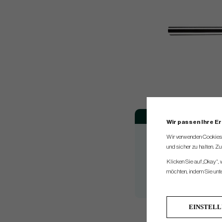
Model
Wir passen Ihre E
#1
Wir verwenden Cookies, 
Double Wide DB
und sicher zu halten. Z
Rossie S
Klicken Sie auf „Okay“,
möchten, indem Sie unten
#7 S
#7 CH
EINSTEL