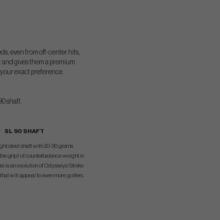
s, even from off-center hits,
art and gives them a premium
o your exact preference.
90 shaft.
SL 90 SHAFT
ght steel shaft with 20-30 grams
he grip) of counterbalance weight in
his is an evolution of Odysseys Stroke
hat will appeal to even more golfers.