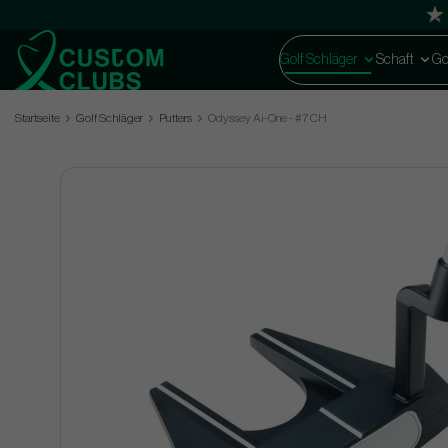
Golf Schläger
Schaft
Go
Startseite
Golf Schläger
Putters
Odyssey Ai-One - #7 CH