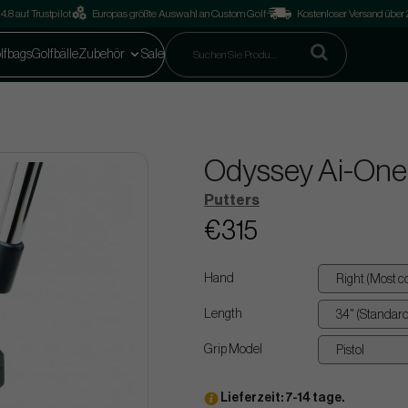
4.8 auf Trustpilot
Europas größte Auswahl an Custom Golf
Kostenloser Versand über
lfbags
Golfbälle
Zubehör
Sale
Odyssey Ai-One
Putters
€315
Hand
Length
Grip Model
Lieferzeit: 7-14 tage.