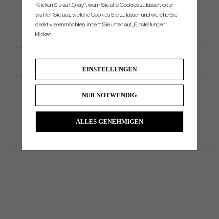
Klicken Sie auf „Okay“, wenn Sie alle Cookies zulassen, oder
jeweiligen Puttstile abgestimmt sind.
wählen Sie aus, welche Cookies Sie zulassen und welche Sie
deaktivieren möchten, indem Sie unten auf „Einstellungen“
klicken.
Productspezifikation
EINSTELLUNGEN
NUR NOTWENDIG
ALLES GENEHMIGEN