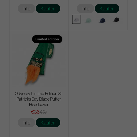
Info
Kaufen
Info
Kaufen
Limited edition
Odyssey Limited Edition St.
Patricks Day Blade Putter
Headcover
€36
€57
Info
Kaufen