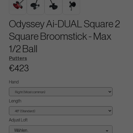
Odyssey Ai-DUAL Square 2
Square Broomstick - Max
1/2 Ball
Putters
€423
Hand
Length
Adjust Loft
Wählen..