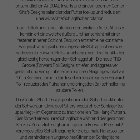
maximale Stabilität und Konstanz zu liefern. Dank des
fortschrittlichen Ai-DUAL Inserts und eines modernen Center-
Shaft-Designs balanciert der Putter toe-up und reduziert
unerwünschte Schlagflächenrotation.
Das mithilfe künstlicher Intelligenz entwickelte Ai-DUAL Insert
kombiniert eine weiche äußere Urethanschicht mit einer
festeren inneren Schicht. Dadurch entsteht eine konstante
Ballgeschwindigkeit über die gesamte Schlagfläche sowie
verbesserter Forward Roll – unabhängig vom Treffpunkt – bei
gleichzeitig hervorragendem Schlaggefühl. Die neue FRD-
Groove (Forward Roll Design) ist tiefer und aggressiver
gestaltet und verfügt über einen präzisen Neigungswinkel von
19°. In Kombination mit dem Insert verbessert sie den Forward
Roll, reduziert das Rutschen und bringt den Ball schneller ins
saubere Rollen.
Das Center-Shaft-Design positioniert den Schaft direkt unter
der Schwerpunktlinie des Putters, wodurch der Schläger toe-
up aufliegt – im Gegensatz zu traditionellen Toe-Hang-Puttern.
Dies fördert eine square Schlagfläche während des gesamten
Strokes. Zusätzlich sorgt ein integrierter Forward Press mit 2°
voreingestellter Schaftneigung für die optimale Handposition
und verhindert ein ungewolltes Öffnen der Schlagfläche.