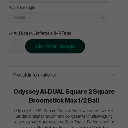
Adjust Lie angle
Wählen..
Auf Lager. Lieferzeit: 2–5 Tage
In den Warenkorb legen
Produktinformationen
Odyssey Ai-DUAL Square 2 Square
Broomstick Max 1/2 Ball
Odyssey Ai-DUAL Square 2 Square Putter wurden entwickelt,
um die Schlagfläche während der gesamten Puttbewegung
square zu halten und moderne Zero-Torque-Performance für