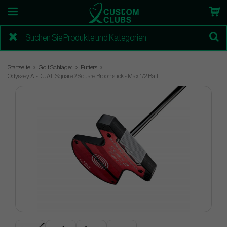
Startseite
Golf Schläger
Putters
Odyssey Ai-DUAL Square 2 Square Broomstick - Max 1/2 Ball