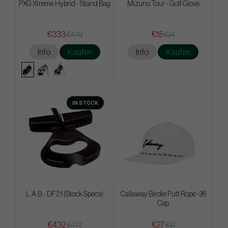
PXG Xtreme Hybrid - Stand Bag
Mizuno Tour - Golf Glove
€333
€15
€449
€24
Info
Kaufen
Info
Kaufen
IN STOCK
L.A.B - DF 2.1 (Stock Specs)
Callaway Birdie Putt Rope -26
Cap
€432
€27
€477
€31