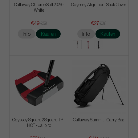
Callaway Chrome Soft 2026 -
Odyssey Alignment Stick Cover
White
€49
€27
€58
€36
Info
Kaufen
Info
Kaufen
Odyssey Square 2 Square TRI-
Callaway Summit - Carry Bag
HOT - Jailbird