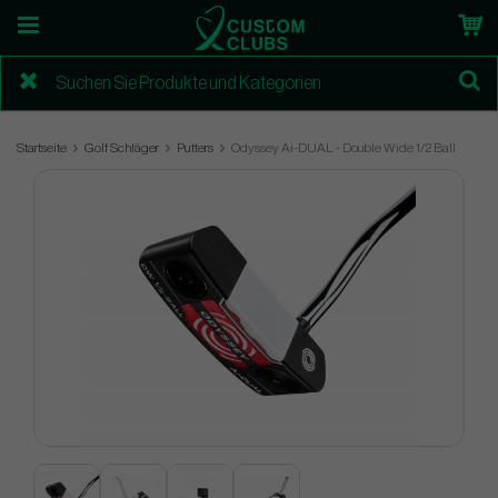
Startseite
Golf Schläger
Putters
Odyssey Ai-DUAL - Double Wide 1/2 Ball