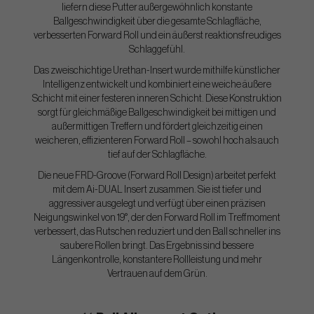
liefern diese Putter außergewöhnlich konstante
Ballgeschwindigkeit über die gesamte Schlagfläche,
verbesserten Forward Roll und ein äußerst reaktionsfreudiges
Schlaggefühl.
Das zweischichtige Urethan-Insert wurde mithilfe künstlicher
Intelligenz entwickelt und kombiniert eine weiche äußere
Schicht mit einer festeren inneren Schicht. Diese Konstruktion
sorgt für gleichmäßige Ballgeschwindigkeit bei mittigen und
außermittigen Treffern und fördert gleichzeitig einen
weicheren, effizienteren Forward Roll – sowohl hoch als auch
tief auf der Schlagfläche.
Die neue FRD-Groove (Forward Roll Design) arbeitet perfekt
mit dem Ai-DUAL Insert zusammen. Sie ist tiefer und
aggressiver ausgelegt und verfügt über einen präzisen
Neigungswinkel von 19°, der den Forward Roll im Treffmoment
verbessert, das Rutschen reduziert und den Ball schneller ins
saubere Rollen bringt. Das Ergebnis sind bessere
Längenkontrolle, konstantere Rollleistung und mehr
Vertrauen auf dem Grün.