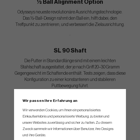
½ Ball Alignment Option
Odysseys neueste revolutionäre Ausrichtungstechnologie.
Das ½-Ball-Design rahmt den Ball ein, hilft dabei, den
Treffpunkt zu zentrieren, und verbessert die Zielausrichtung.
.
SL 90 Shaft
Die Putter in Standardlänge sind mit einem leichten
Stahlschaft ausgestattet, der je nach Griff 20–30 Gramm
Gegengewicht im Schaftende enthält. Tests zeigen, dass diese
Konfiguration zu einer konstanteren und stabileren
Puttbewegung führt.
Wir passen Ihre Erfahrung an
Cruiser Options
Wir verwenden Cookies, um Ihnen ein personalisiertes
Die Cruiser-Modelle verfügen über einen schwereren Kopf,
Einkaufserlebnis und personalisierte Werbung zu bieten und
einen längeren und schwereren SL140 Schaft sowie einen
unsere Websites zuverlässig und sicher zu halten. Zu diesem
längeren 17”-Griff – ideal für Golfer, die diese Setup-Variante
Zweck sammeln wir Informationen über Benutzer, ihre Designs
bevorzugen.
und ihre Geräte.