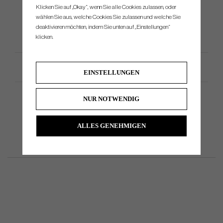
Klicken Sie auf „Okay“, wenn Sie alle Cookies zulassen, oder
wählen Sie aus, welche Cookies Sie zulassen und welche Sie
deaktivieren möchten, indem Sie unten auf „Einstellungen“
klicken.
Productspezifikation
EINSTELLUNGEN
NUR NOTWENDIG
ALLES GENEHMIGEN