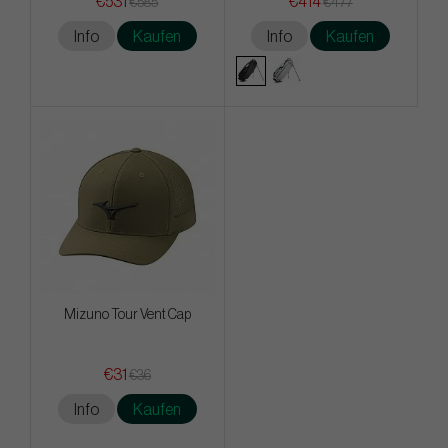
€531
€414
€585
€477
Info
Kaufen
Info
Kaufen
Mizuno Tour Vent Cap
€31
€36
Info
Kaufen