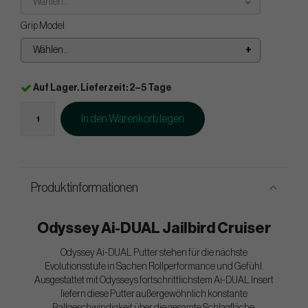
Wählen..
Grip Model
Wählen..
Auf Lager. Lieferzeit: 2–5 Tage
In den Warenkorb legen
Produktinformationen
Odyssey Ai-DUAL Jailbird Cruiser
Odyssey Ai-DUAL Putter stehen für die nächste
Evolutionsstufe in Sachen Rollperformance und Gefühl.
Ausgestattet mit Odysseys fortschrittlichstem Ai-DUAL Insert
liefern diese Putter außergewöhnlich konstante