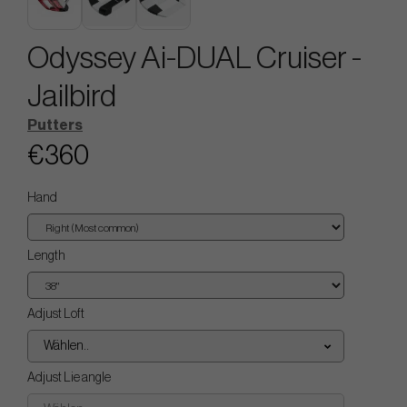
Odyssey Ai-DUAL Cruiser -
Jailbird
Putters
€360
Hand
Length
Adjust Loft
Wählen..
Adjust Lie angle