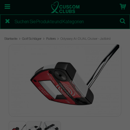
Startseite
Golf Schläger
Putters
Odyssey Ai-DUAL Cruiser - Jailbird