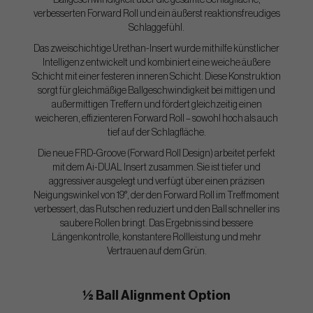
Ballgeschwindigkeit über die gesamte Schlagfläche,
verbesserten Forward Roll und ein äußerst reaktionsfreudiges
Schlaggefühl.
Das zweischichtige Urethan-Insert wurde mithilfe künstlicher
Intelligenz entwickelt und kombiniert eine weiche äußere
Schicht mit einer festeren inneren Schicht. Diese Konstruktion
sorgt für gleichmäßige Ballgeschwindigkeit bei mittigen und
außermittigen Treffern und fördert gleichzeitig einen
weicheren, effizienteren Forward Roll – sowohl hoch als auch
tief auf der Schlagfläche.
Die neue FRD-Groove (Forward Roll Design) arbeitet perfekt
mit dem Ai-DUAL Insert zusammen. Sie ist tiefer und
aggressiver ausgelegt und verfügt über einen präzisen
Neigungswinkel von 19°, der den Forward Roll im Treffmoment
verbessert, das Rutschen reduziert und den Ball schneller ins
saubere Rollen bringt. Das Ergebnis sind bessere
Längenkontrolle, konstantere Rollleistung und mehr
Vertrauen auf dem Grün.
½ Ball Alignment Option