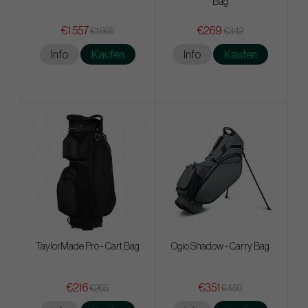
Bag
€1 557
€269
€1 665
€342
Info
Kaufen
Info
Kaufen
TaylorMade Pro - Cart Bag
Ogio Shadow - Carry Bag
€216
€351
€265
€450