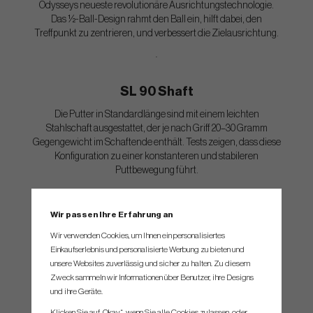
Odysseys neueste revolutionäre Ausrichtungstechnologie.
Das ½-Ball-Design rahmt den Ball ein, hilft dabei, den
Treffpunkt zu zentrieren, und verbessert die Zielausrichtung.
.
SL 90 Shaft
Die Putter in Standardlänge sind mit einem leichten
Stahlschaft ausgestattet, der je nach Griff 20–30 Gramm
Gegengewicht im Schaftende enthält. Tests zeigen, dass diese
Konfiguration zu einer konstanteren und stabileren
Puttbewegung führt.
Cruiser Options
Wir passen Ihre Erfahrung an
Die Cruiser-Modelle verfügen über einen schwereren Kopf,
Wir verwenden Cookies, um Ihnen ein personalisiertes
einen längeren und schwereren SL140 Schaft sowie einen
Einkaufserlebnis und personalisierte Werbung zu bieten und
längeren 17”-Griff – ideal für Golfer, die diese Setup-Variante
unsere Websites zuverlässig und sicher zu halten. Zu diesem
bevorzugen.
Zweck sammeln wir Informationen über Benutzer, ihre Designs
und ihre Geräte.
Klicken Sie auf „Okay“, wenn Sie alle Cookies zulassen, oder