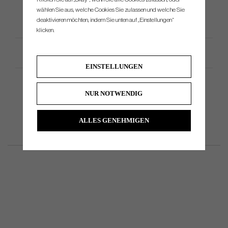
wählen Sie aus, welche Cookies Sie zulassen und welche Sie
deaktivieren möchten, indem Sie unten auf „Einstellungen“
klicken.
Productspezifikation
EINSTELLUNGEN
NUR NOTWENDIG
ALLES GENEHMIGEN