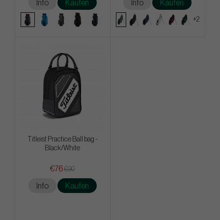
Info
Kaufen
Info
Kaufen
+2
Titleist Practice Ball bag -
Black/White
€76
€90
Info
Kaufen