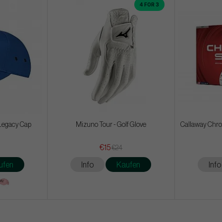
4 FOR 3
Legacy Cap
Mizuno Tour - Golf Glove
Callaway Chrom
€15
€24
ufen
Info
Kaufen
Info