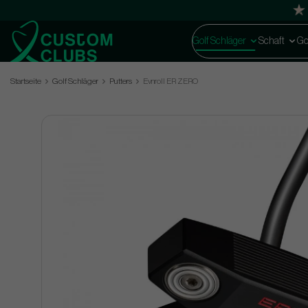
Golf Schläger
Schaft
Go
Startseite
Golf Schläger
Putters
Evnroll ER ZERO