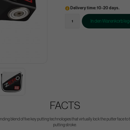
Delivery time: 10-20 days.
In den Warenkorb le
FACTS
ing blend of five key putting technologies that virtually lock the putter face to 
putting stroke.