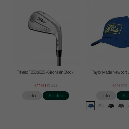
Titleist T250 2025 - 6 irons (In Stock)
TaylorMade Newport 
€1 169
€26
€1 350
€32
Info
Kaufen
Info
Ka