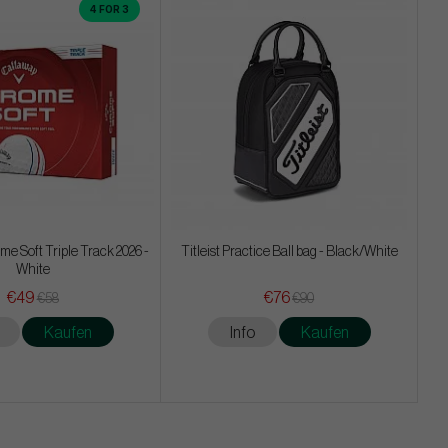
4 FOR 3
e Soft Triple Track 2026 -
Titleist Practice Ball bag - Black/White
White
€49
€76
€58
€90
Kaufen
Info
Kaufen