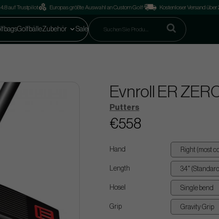
4.8 auf Trustpilot
Europas größte Auswahl an Custom Golf
Kostenloser Versand über
lfbags
Golfbälle
Zubehör
Sale
Evnroll ER ZER
Putters
€558
Hand
Length
Hosel
Grip