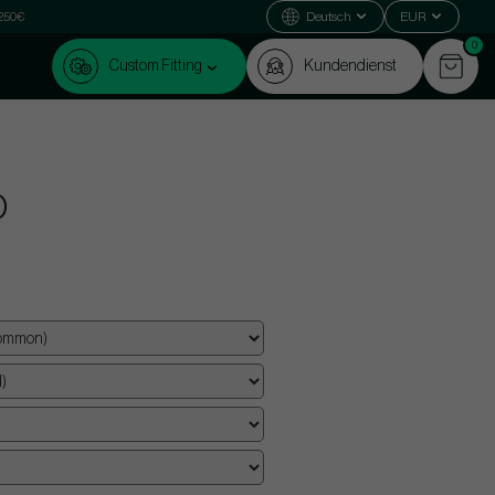
 250€
Deutsch
EUR
0
Custom Fitting
Kundendienst
O