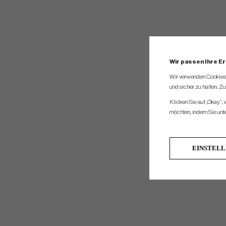
Wir passen Ihre E
Wir verwenden Cookies, 
und sicher zu halten. Z
Klicken Sie auf „Okay“,
möchten, indem Sie unten
EINSTEL