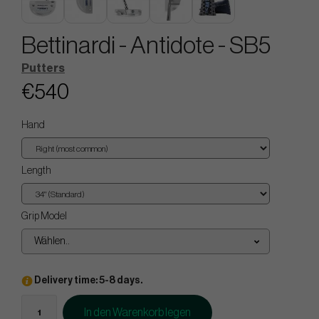
Bettinardi - Antidote - SB5
Putters
€540
Hand
Length
Grip Model
Wählen..
Delivery time: 5-8 days.
In den Warenkorb legen