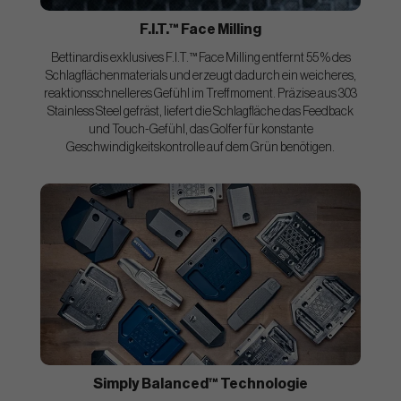
F.I.T.™ Face Milling
Bettinardis exklusives F.I.T.™ Face Milling entfernt 55 % des
Schlagflächenmaterials und erzeugt dadurch ein weicheres,
reaktionsschnelleres Gefühl im Treffmoment. Präzise aus 303
Stainless Steel gefräst, liefert die Schlagfläche das Feedback
und Touch-Gefühl, das Golfer für konstante
Geschwindigkeitskontrolle auf dem Grün benötigen.
Simply Balanced™ Technologie