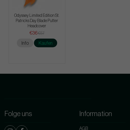
Odyssey Limited Edition St.
Patricks Day Blade Putter
Headcover
€36
€57
Info
Kaufen
Folge uns
Information
AGB