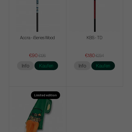
Accra - iSeries Wood
KBS - TD
€90
€180
€126
€234
Info
Kaufen
Info
Kaufen
Limited edition