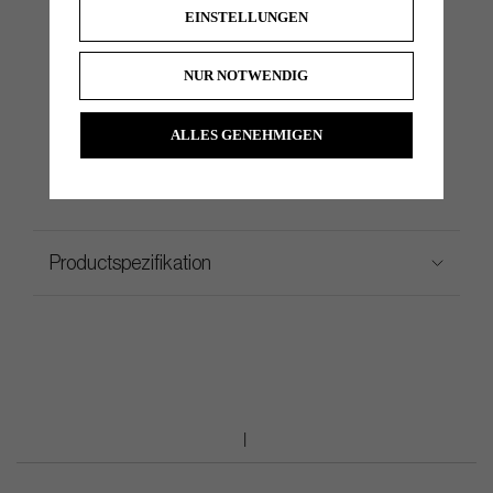
verfeinerte Bettinardi Gefühl des Putters zu ergänzen.
EINSTELLUNGEN
NUR NOTWENDIG
Lamkin Sink Fit Straight - Jumbo Grip
ALLES GENEHMIGEN
Productspezifikation