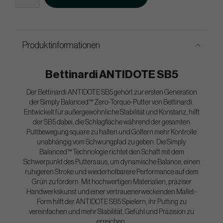
Produktinformationen
Bettinardi ANTIDOTE SB5
Der Bettinardi ANTIDOTE SB5 gehört zur ersten Generation
der Simply Balanced™ Zero-Torque-Putter von Bettinardi.
Entwickelt für außergewöhnliche Stabilität und Konstanz, hilft
der SB5 dabei, die Schlagfläche während der gesamten
Puttbewegung square zu halten und Golfern mehr Kontrolle
unabhängig vom Schwungpfad zu geben. Die Simply
Balanced™ Technologie richtet den Schaft mit dem
Schwerpunkt des Putters aus, um dynamische Balance, einen
ruhigeren Stroke und wiederholbarere Performance auf dem
Grün zu fördern. Mit hochwertigen Materialien, präziser
Handwerkskunst und einer vertrauenerweckenden Mallet-
Form hilft der ANTIDOTE SB5 Spielern, ihr Putting zu
vereinfachen und mehr Stabilität, Gefühl und Präzision zu
erreichen.