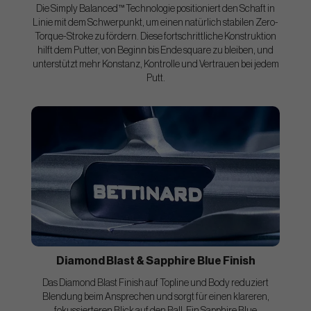
Die Simply Balanced™ Technologie positioniert den Schaft in
Linie mit dem Schwerpunkt, um einen natürlich stabilen Zero-
Torque-Stroke zu fördern. Diese fortschrittliche Konstruktion
hilft dem Putter, von Beginn bis Ende square zu bleiben, und
unterstützt mehr Konstanz, Kontrolle und Vertrauen bei jedem
Putt.
Diamond Blast & Sapphire Blue Finish
Das Diamond Blast Finish auf Topline und Body reduziert
Blendung beim Ansprechen und sorgt für einen klareren,
fokussierteren Blick auf den Ball. Ein Sapphire Blue