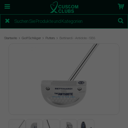
Startseite
Golf Schläger
Putters
Bettinardi - Antidote - SB5