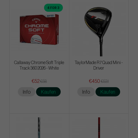
4 FOR 3
Callaway Chrome Soft Triple
TaylorMade R7 Quad Mini -
Track 360 2026 - White
Driver
€52
€450
€58
€531
Info
Kaufen
Info
Kaufen