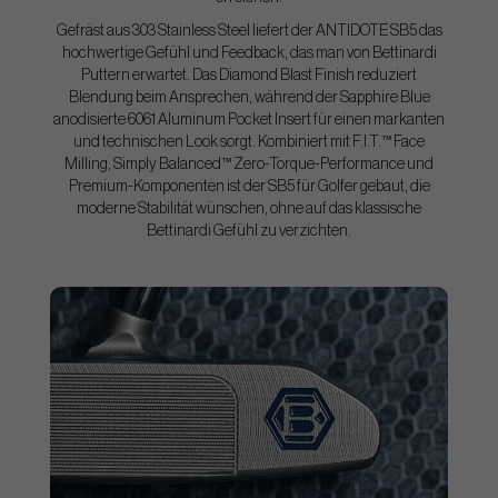
Gefräst aus 303 Stainless Steel liefert der ANTIDOTE SB5 das
hochwertige Gefühl und Feedback, das man von Bettinardi
Puttern erwartet. Das Diamond Blast Finish reduziert
Blendung beim Ansprechen, während der Sapphire Blue
anodisierte 6061 Aluminum Pocket Insert für einen markanten
und technischen Look sorgt. Kombiniert mit F.I.T.™ Face
Milling, Simply Balanced™ Zero-Torque-Performance und
Premium-Komponenten ist der SB5 für Golfer gebaut, die
moderne Stabilität wünschen, ohne auf das klassische
Bettinardi Gefühl zu verzichten.