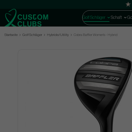
Golf Schläger
Schaft
Go
Startseite
Golf Schläger
Hybride/Utility
Cobra Baffler Women's - Hybrid