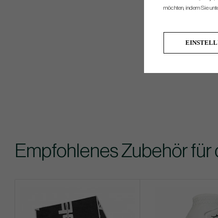
möchten, indem Sie unten
EINSTEL
Empfohlenes Zubehör für 