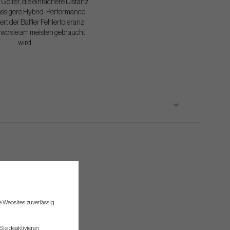
 Golfer, die einfachere Distanz
ässigere Hybrid-Performance
ert der Baffler Fehlertoleranz
 wo sie am meisten gebraucht
wird.
re Websites zuverlässig
Sie deaktivieren