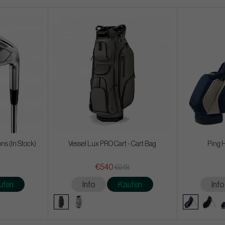
ns (In Stock)
Vessel Lux PRO Cart - Cart Bag
Ping 
€540
2
€648
ufen
Info
Kaufen
Info