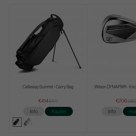
Callaway Summit - Carry Bag
Wilson DYNAPWR - 6 iro
€414
€706
€477
€88
Info
Kaufen
Info
Ka