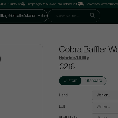
4.8 auf Trustpilot
Europas größte Auswahl an Custom Golf
Kostenloser Versand über
lfbags
Golfbälle
Zubehör
Sale
Cobra Baffler W
Hybride/Utility
€216
Custom
Standard
Hand
Wählen..
Loft
Wählen..