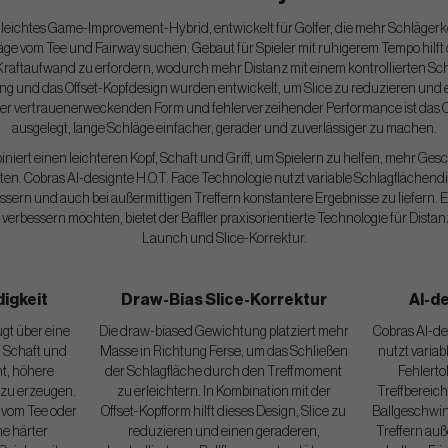
in leichtes Game-Improvement-Hybrid, entwickelt für Golfer, die mehr Schläger
e vom Tee und Fairway suchen. Gebaut für Spieler mit ruhigerem Tempo hilft d
raftaufwand zu erfordern, wodurch mehr Distanz mit einem kontrollierten Sch
g und das Offset-Kopfdesign wurden entwickelt, um Slice zu reduzieren und e
einer vertrauenerweckenden Form und fehlerverzeihender Performance ist das C
ausgelegt, lange Schläge einfacher, gerader und zuverlässiger zu machen.
iniert einen leichteren Kopf, Schaft und Griff, um Spielern zu helfen, mehr G
alten. Cobras AI-designte H.O.T. Face Technologie nutzt variable Schlagflächend
ssern und auch bei außermittigen Treffern konstantere Ergebnisse zu liefern. Ent
bessern möchten, bietet der Baffler praxisorientierte Technologie für Distan
Launch und Slice-Korrektur.
igkeit
Draw-Bias Slice-Korrektur
AI-de
ügt über eine
Die draw-biased Gewichtung platziert mehr
Cobras AI-de
, Schaft und
Masse in Richtung Ferse, um das Schließen
nutzt variab
ht, höhere
der Schlagfläche durch den Treffmoment
Fehlerto
 zu erzeugen.
zu erleichtern. In Kombination mit der
Treffbereic
z vom Tee oder
Offset-Kopfform hilft dieses Design, Slice zu
Ballgeschwin
ne härter
reduzieren und einen geraderen,
Treffern auß