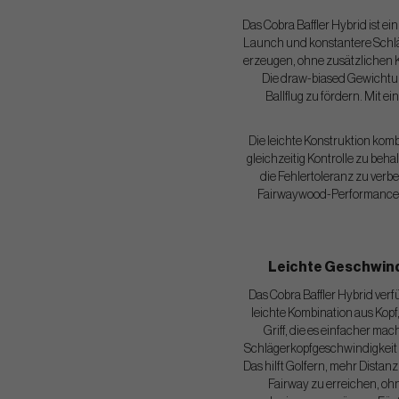
Das Cobra Baffler Hybrid ist e
Launch und konstantere Schläg
erzeugen, ohne zusätzlichen K
Die draw-biased Gewichtun
Ballflug zu fördern. Mit 
Die leichte Konstruktion komb
gleichzeitig Kontrolle zu beh
die Fehlertoleranz zu verbe
Fairwaywood-Performance ver
Leichte Geschwind
Das Cobra Baffler Hybrid verf
leichte Kombination aus Kopf
Griff, die es einfacher mac
Schlägerkopfgeschwindigkeit
Das hilft Golfern, mehr Distan
Fairway zu erreichen, oh