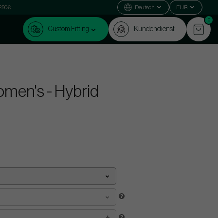
 250€
Deutsch
EUR
0
Custom Fitting
Kundendienst
omen's - Hybrid