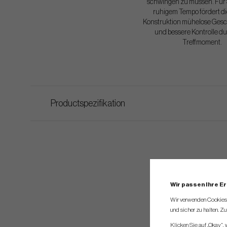
schwingen zu müssen. Für S
ruhigem Tempo fördert di
Konstruktion mühelose Gesc
und bessere Kontrolle d
Treffmoment.
Productspezifikation
Wir passen Ihre E
Wir verwenden Cookies, 
und sicher zu halten. Z
Klicken Sie auf „Okay“,