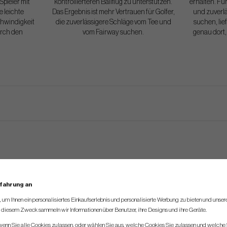
pieler mit
kontrollierteren Ballflug zu unterstützen.
erhalten. Für
e leichte
Das Ergebnis ist mehr Vertrauen für Golfer,
und zuverl
hwindigkeit
die zuverlässigere Schläge vom Tee und
suchen, lief
urch den
vom Fairway suchen.
genau dort,
rfahrung an
um Ihnen ein personalisiertes Einkaufserlebnis und personalisierte Werbung zu bieten und unse
u diesem Zweck sammeln wir Informationen über Benutzer, ihre Designs und ihre Geräte.
 wenn Sie alle Cookies zulassen, oder wählen Sie aus, welche Cookies Sie zulassen und welche 