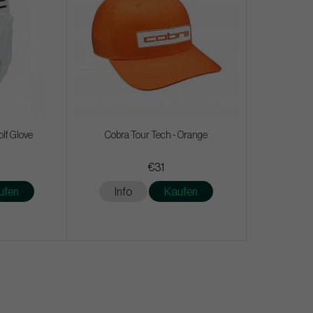
lf Glove
Cobra Tour Tech - Orange
€31
ufen
Info
Kaufen