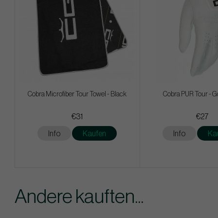
Cobra Microfiber Tour Towel - Black
Cobra PUR Tour - Go
€31
€27
Info
Kaufen
Info
Ka
Andere kauften...