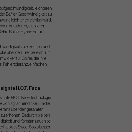
kopfgeschwindigkeit, leichteren
er Baffler, Geschwindigkeit zu
wung leichter erreichbar wird.
inen geraderen, stabileren
obra Baffler Hybrid darauf
eschwindigkeit zu erzeugen und
icke über den Treffbereich, um
wickelt für Golfer, die ihre
z, Fehlertoleranz, einfachen
signte H.O.T. Face
signte H.O.T. Face Technologie
le Schlagflächendicke, um die
leranz über den gesamten
h zu erhöhen. Dadurch bleiben
digkeit und Konstanz auch bei
erhalb des Sweet Spots besser