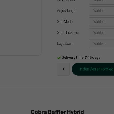
Shaft Model
Wählen..
Adjust length
Wählen..
Grip Model
Wählen..
Grip Thickness
Wählen..
Logo Down
Wählen..
Delivery time: 7-15 days
In den Warenkorb le
Cobra Baffler Hybrid