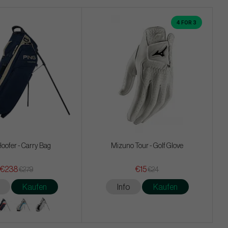
4 FOR 3
Hoofer - Carry Bag
Mizuno Tour - Golf Glove
€238
€15
€279
€24
Kaufen
Info
Kaufen