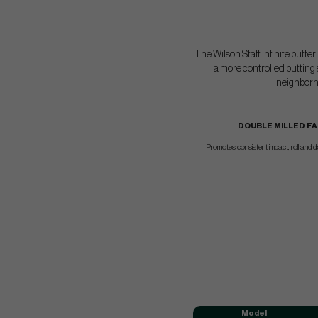
The Wilson Staff Infinite putte
a more controlled putting 
neighborho
DOUBLE MILLED F
Promotes consistent impact, roll and d
Model