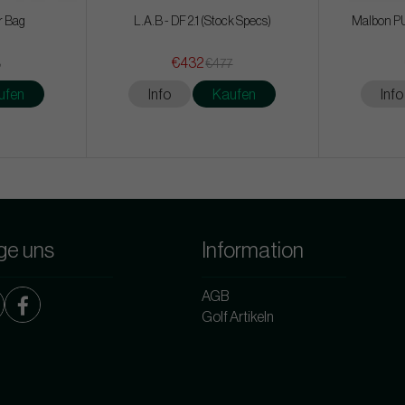
r Bag
L.A.B - DF 2.1 (Stock Specs)
Malbon PU
€432
3
€477
ufen
Info
Kaufen
Info
ge uns
Information
AGB
Golf Artikeln