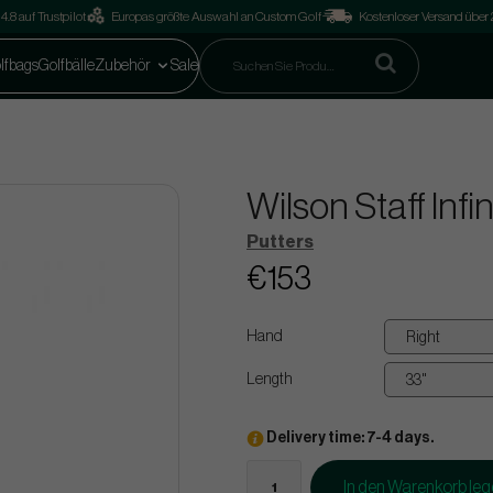
4.8 auf Trustpilot
Europas größte Auswahl an Custom Golf
Kostenloser Versand über
lfbags
Golfbälle
Zubehör
Sale
Wilson Staff Infi
Putters
€153
Hand
Length
Delivery time: 7-4 days.
In den Warenkorb le