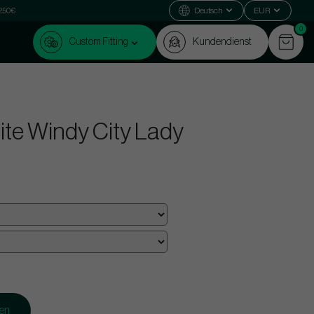
 250€
Deutsch
EUR
0
Custom Fitting
Kundendienst
nite Windy City Lady
gen