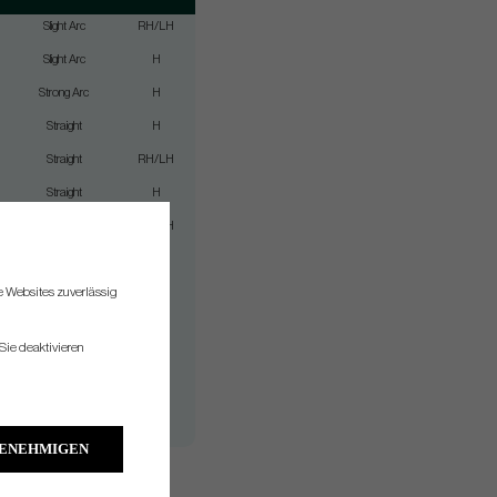
Slight Arc
RH/LH
Slight Arc
H
Strong Arc
H
Straight
H
Straight
RH/LH
Straight
H
Slight Arc
RH/LH
Straight
H
re Websites zuverlässig
Slight Arc
H
Slight Arc
H
Sie deaktivieren
Straight
H
Straight
H
Slight Arc
H
GENEHMIGEN