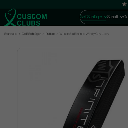
Golf Schläger
Schaft
Go
Startseite
Golf Schläger
Putters
Wilson Staff Infinite Windy City Lady