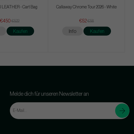
 LEATHER - Cart Bag
Callaway Chrome Tour 2026 - White
€450
€52
€522
€58
Kaufen
Info
Kaufen
Melde dich für unseren Newsletter an