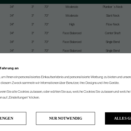
34"
3°
70°
Moderate
Plumber´s Neck
34"
3°
70°
Moderate
Slant Neck
34"
3°
70°
High
Flow Neck
34"
3°
70°
Face Balanced
Center Shaft
34"
3°
70°
Face Balanced
Single Bend
34"
3°
70°
Face Balanced
Single Bend
34"
3°
70°
Moderate
Flow Neck
rfahrung an
34"
3°
70°
Face Balanced
Single Bend
um Ihnen ein personalisiertes Einkaufserlebnis und personalisierte Werbung zu bieten und unse
34"
3°
70°
Moderate
Slant Neck
u diesem Zweck sammeln wir Informationen über Benutzer, ihre Designs und ihre Geräte.
33"
3°
70°
Moderate
Plumber´s Neck
 wenn Sie alle Cookies zulassen, oder wählen Sie aus, welche Cookies Sie zulassen und welche 
33"
3°
70°
Face Balanced
Single Bend
 auf „Einstellungen“ klicken.
33"
3°
70°
Face Balanced
Single Bend
33"
3°
70°
Moderate
Flow Neck
LUNGEN
NUR NOTWENDIG
ALLES 