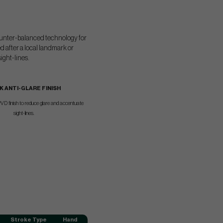
 counter-balanced technology for
d after a local landmark or
ight-lines.
K ANTI-GLARE FINISH
VD finish to reduce glare and accentuate
sight-lines.
Stroke Type
Hand