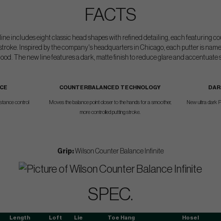
FACTS
r line includes eight classic head shapes with refined detailing, each featuring
stroke. Inspired by the company's headquarters in Chicago, each putter is name
od. The new line features a dark, matte finish to reduce glare and accentuate s
ACE
COUNTERBALANCED TECHNOLOGY
DAR
istance control
Moves the balance point closer to the hands for a smoother,
New ultra dark P
more controlled putting stroke.
Grip:
Wilson Counter Balance Infinite
SPEC.
Length
Loft
Lie
Toe Hang
Hosel