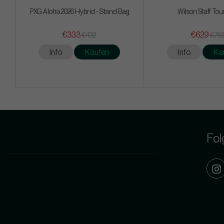
PXG Aloha 2026 Hybrid - Stand Bag
Wilson Staff Tou
€333
€629
€432
€78
Info
Kaufen
Info
Ka
Fol