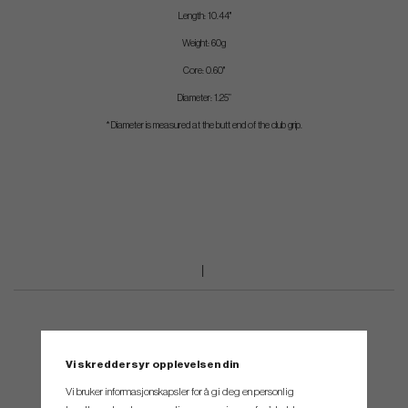
Length: 10.44"
Weight: 60g
Core: 0.60"
Diameter: 1.25”
*Diameter is measured at the butt end of the club grip.
Vi skreddersyr opplevelsen din
Vi bruker informasjonskapsler for å gi deg en personlig