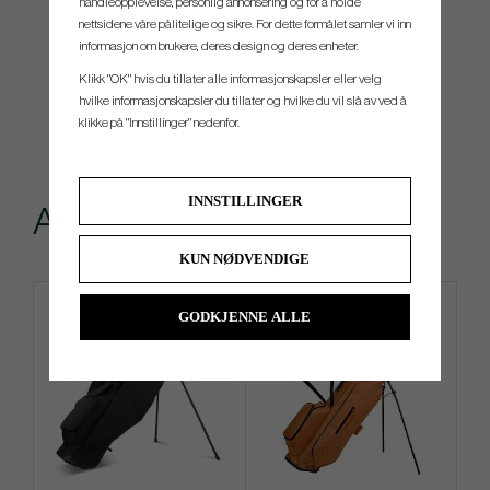
handleopplevelse, personlig annonsering og for å holde
nettsidene våre pålitelige og sikre. For dette formålet samler vi inn
informasjon om brukere, deres design og deres enheter.
Klikk "OK" hvis du tillater alle informasjonskapsler eller velg
hvilke informasjonskapsler du tillater og hvilke du vil slå av ved å
klikke på "Innstillinger" nedenfor.
INNSTILLINGER
Andre kjøpte også
KUN NØDVENDIGE
GODKJENNE ALLE