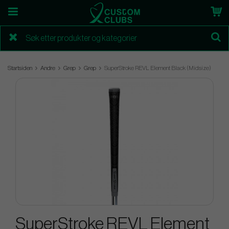
Startsiden
Andre
Grep
Grep
SuperStroke REVL Element Black (Midsize)
SuperStroke REVL Element