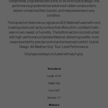
compromise. Engineered with a first-of-its-kind hybrid design, this
performance grip blends two advanced rubber compounds to
deliver unmatched feel, traction, and responsiveness in any
condition.
The top section features our signature ACE Material fused with cord,
creating a textured, tacky surface that offers a firm, confident hold—
even in rain, sweat, or humidity. The bottom section is constructed
with high-performance Genesis Material, delivering a softer, more
responsive feel for precise control and enhanced comfort. Hybrid
Design. All-Weather Grip. Tour-Level Performance.
Grip tape is always included with each grip.
Standard
Length: 10.44"
Weight: 50g
Core: 0.60"
Diameter: 1.11”
Midsize