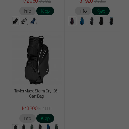
kr 2 960
kr 1 920
kr 3 992
kr 2 360
Info
Kjøp
Info
Kjøp
TaylorMade Storm Dry -26 -
Cart Bag
kr 3 200
kr 4 000
Info
Kjøp