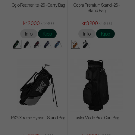
Ogio Featherlite -26 - Carry Bag
Cobra Premium Stand -26 -
Stand Bag
kr 2 000
kr 3 200
kr 2 400
kr 3 600
Info
Kjøp
Info
Kjøp
PXG Xtreme Hybrid - Stand Bag
TaylorMade Pro - Cart Bag