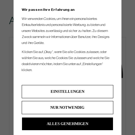
Wir passen Ihre Erfahrung an
Andere kauften...
Wir verwenden Cookies, um Ihnen ein personalisiertes
Einkaufserlebnis und personalisierte Werbung zu bieten und
unsere Websites zuverlässig und sicher zu halten. Zu diesem
Zweck sammeln wir Informationen über Benutzer, ihre Designs
und ihre Geräte.
Klicken Sie auf „Okay“, wenn Sie alle Cookies zulassen, oder
wählen Sie aus, welche Cookies Sie zulassen und welche Sie
deaktivieren möchten, indem Sie unten auf „Einstellungen“
klicken.
EINSTELLUNGEN
Evnroll Neo Classic ER2 Satin
Mizuno Crossed Clubs
Meshback - Brilliant Blue
NUR NOTWENDIG
€359
€18
€486
€31
ALLES GENEHMIGEN
Info
Kaufen
Info
Kaufen