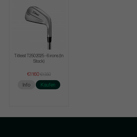
Titleist T250 2025 - 6 irons (In
Stock)
€1 160
€1 350
Info
Kaufen