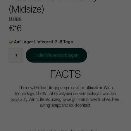
(Midsize)
Grips
€16
Auf Lager. Lieferzeit: 2–5 Tage
In den Warenkorb legen
FACTS
The new Dri-Tac Lite grips represent the ultimate in Winn
Technology. The WinnDry polymer delivers tacky, all-weather
playability. WinnLite reduces grip weight to improve club head feel,
swing tempo and solid contact.