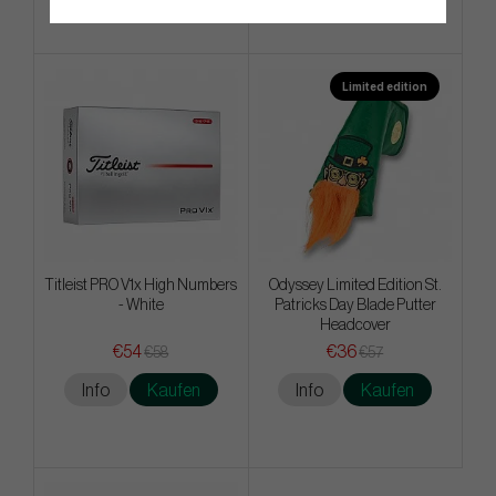
Limited edition
Titleist PRO V1x High Numbers
Odyssey Limited Edition St.
- White
Patricks Day Blade Putter
Headcover
€54
€36
€58
€57
Info
Kaufen
Info
Kaufen