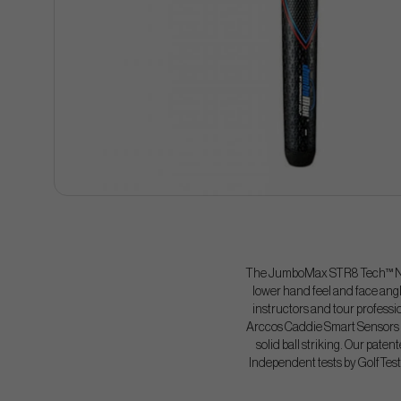
The JumboMax STR8 Tech™ Non
lower hand feel and face angl
instructors and tour profess
Arccos Caddie Smart Sensors a
solid ball striking. Our pate
Independent tests by GolfTest 