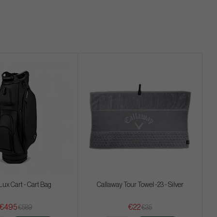
Lux Cart - Cart Bag
Callaway Tour Towel -23 - Silver
€495
€22
€589
€35