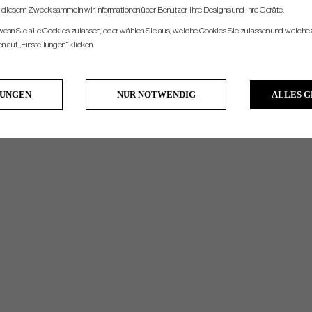
u diesem Zweck sammeln wir Informationen über Benutzer, ihre Designs und ihre Geräte.
 wenn Sie alle Cookies zulassen, oder wählen Sie aus, welche Cookies Sie zulassen und welche 
 auf „Einstellungen“ klicken.
LUNGEN
NUR NOTWENDIG
ALLES 