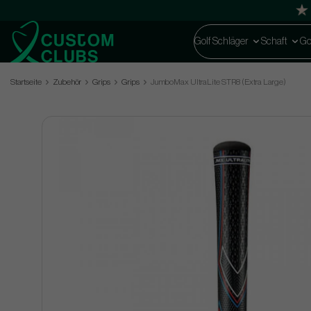
Golf Schläger
Schaft
Go
Startseite
Zubehör
Grips
Grips
JumboMax UltraLite STR8 (Extra Large)