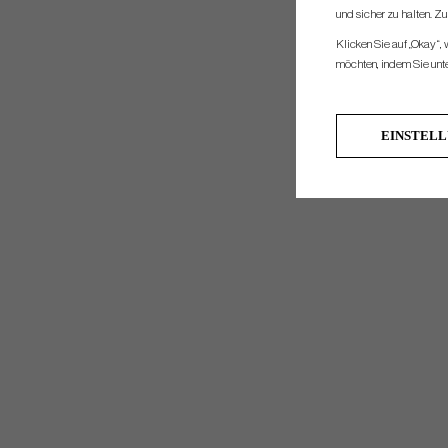
und sicher zu halten. Z
Klicken Sie auf „Okay“,
möchten, indem Sie unten
EINSTEL