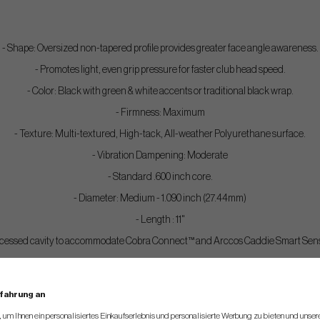
- Shape: Oversized non-tapered profile provides greater face angle awareness.
- Promotes light, even grip pressure for faster club head speed.
- Color: Black with green & white accents or traditional black wrap.
- Firmness: Maximum
- Texture: Multi-textured, High-tack, All-weather Polyurethane surface.
- Vibration Dampening: Moderate
- Standard .600 inch core.
- Diameter: Medium - 1.090 inch (27.44mm)
- Length : 11"
ecessed cavity to accommodate Cobra Connect™ and Arccos Caddie Smart Sen
- Weight: Medium (MD) 105g, X-Large 120g
Griptape always included with each bought grip.
rfahrung an
um Ihnen ein personalisiertes Einkaufserlebnis und personalisierte Werbung zu bieten und unse