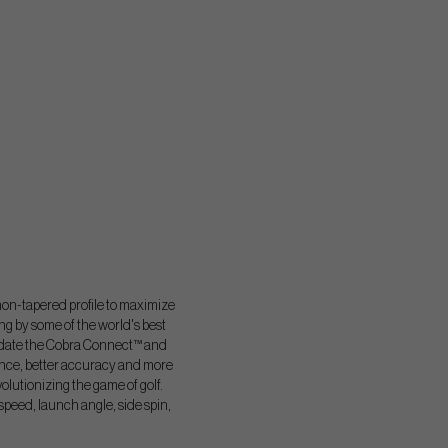
-tapered profile to maximize
ng by some of the world's best
modate the Cobra Connect™ and
ance, better accuracy and more
olutionizing the game of golf.
speed, launch angle, side spin,
.