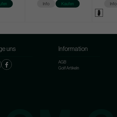
ufen
Info
Kaufen
Info
ge uns
Information
AGB
Golf Artikeln