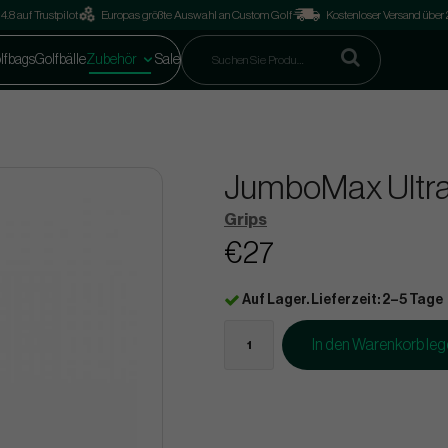
4.8 auf Trustpilot
Europas größte Auswahl an Custom Golf
Kostenloser Versand über
lfbags
Golfbälle
Zubehör
Sale
JumboMax UltraL
Grips
€27
Auf Lager. Lieferzeit: 2–5 Tage
In den Warenkorb le