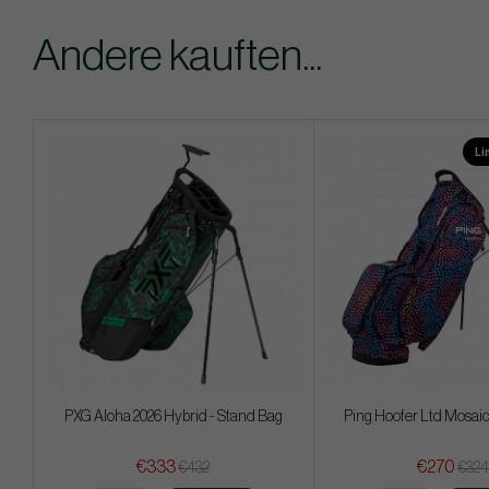
Andere kauften...
Li
PXG Aloha 2026 Hybrid - Stand Bag
Ping Hoofer Ltd Mosaic
€333
€270
€432
€32