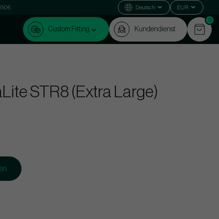
 250€
Deutsch
EUR
0
Custom Fitting
Kundendienst
ite STR8 (Extra Large)
gen