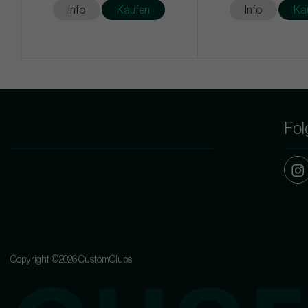
Info
Kaufen
Info
Ka
Fol
Copyright ©2026 CustomClubs