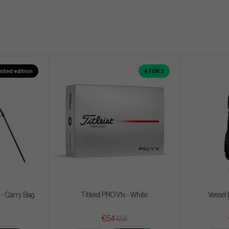
mited edition
4 FOR 3
 - Carry Bag
Titleist PRO V1x - White
Vessel 
€54
4
€58