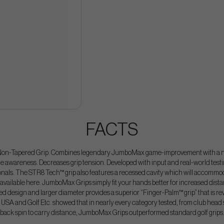
FACTS
-Tapered Grip. Combines legendary JumboMax game-improvement with a non
e awareness. Decreases grip tension. Developed with input and real-world testi
ionals. The STR8 Tech™ grip also features a recessed cavity which will accom
vailable here. JumboMax Grips simply fit your hands better for increased dist
nted design and larger diameter provides a superior “Finger-Palm™ grip” that is rev
USA and Golf Etc. showed that in nearly every category tested, from club head 
back spin to carry distance, JumboMax Grips outperformed standard golf grips