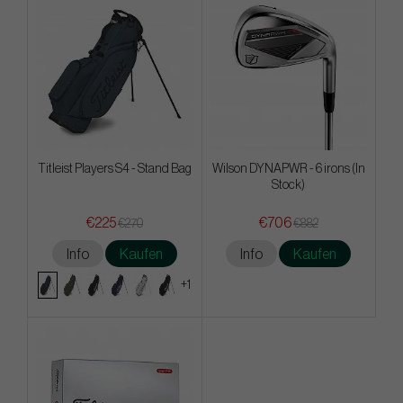
Titleist Players S4 - Stand Bag
Wilson DYNAPWR - 6 irons (In
Stock)
€225
€706
€270
€882
Info
Kaufen
Info
Kaufen
+1