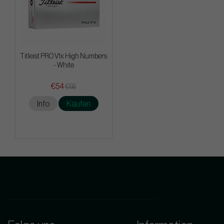
Titleist PRO V1x High Numbers
- White
€54
€58
Info
Kaufen