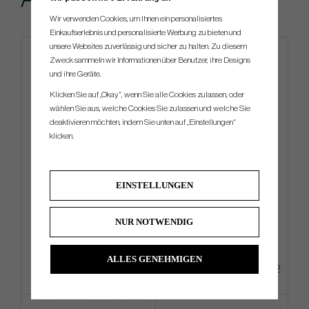
Wir verwenden Cookies, um Ihnen ein personalisiertes
Einkaufserlebnis und personalisierte Werbung zu bieten und
unsere Websites zuverlässig und sicher zu halten. Zu diesem
Zweck sammeln wir Informationen über Benutzer, ihre Designs
und ihre Geräte.
Klicken Sie auf „Okay“, wenn Sie alle Cookies zulassen, oder
wählen Sie aus, welche Cookies Sie zulassen und welche Sie
deaktivieren möchten, indem Sie unten auf „Einstellungen“
klicken.
TOULON 2025 Alcatraz H1
Ogio Shadow - Carry Bag
EINSTELLUNGEN
NUR NOTWENDIG
€630
€351
€684
€450
Info
Kaufen
Info
Kaufen
ALLES GENEHMIGEN
+2