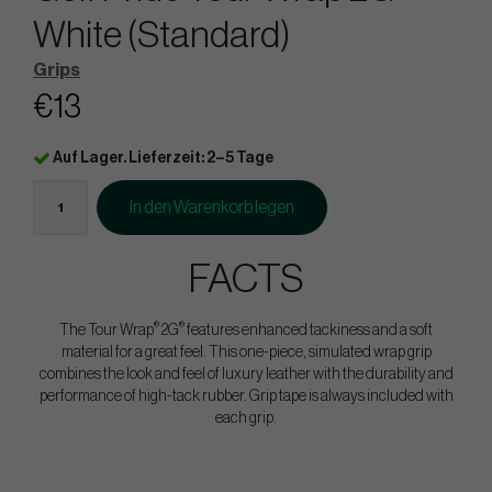
White (Standard)
Grips
€13
Auf Lager. Lieferzeit: 2–5 Tage
In den Warenkorb legen
FACTS
®
®
The Tour Wrap
2G
features enhanced tackiness and a soft
material for a great feel. This one-piece, simulated wrap grip
combines the look and feel of luxury leather with the durability and
performance of high-tack rubber. Grip tape is always included with
each grip.