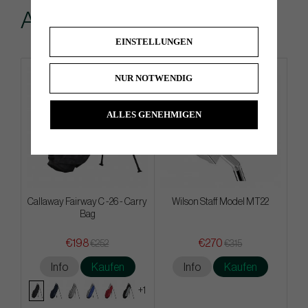
Andere kauften...
EINSTELLUNGEN
NUR NOTWENDIG
ALLES GENEHMIGEN
Callaway Fairway C -26 - Carry
Wilson Staff Model MT22
Bag
€198
€270
€252
€315
Info
Kaufen
Info
Kaufen
+1