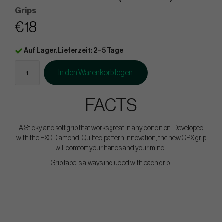
Grips
€18
Auf Lager. Lieferzeit: 2–5 Tage
In den Warenkorb legen
FACTS
A Sticky and soft grip that works great in any condition. Developed
with the EXO Diamond-Quilted pattern innovation, the new CPX grip
will comfort your hands and your mind.
Grip tape is always included with each grip.