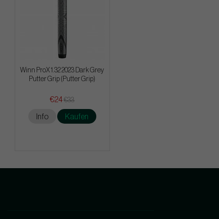
Winn ProX 1.32 2023 Dark Grey
Putter Grip (Putter Grip)
€24
€33
Info
Kaufen