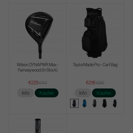
Wilson DYNAPWR Max -
TaylorMade Pro - Cart Bag
Fairwaywood (In Stock)
€225
€216
€414
€265
Info
Kaufen
Info
Kaufen