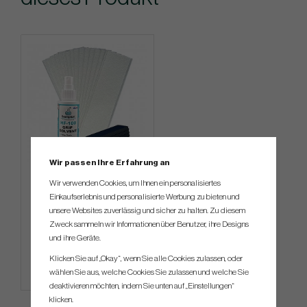
Wir passen Ihre Erfahrung an
Regripping kit - Brampton
Wir verwenden Cookies, um Ihnen ein personalisiertes
Einkaufserlebnis und personalisierte Werbung zu bieten und
unsere Websites zuverlässig und sicher zu halten. Zu diesem
€22
Zweck sammeln wir Informationen über Benutzer, ihre Designs
und ihre Geräte.
Info
Kaufen
Klicken Sie auf „Okay“, wenn Sie alle Cookies zulassen, oder
wählen Sie aus, welche Cookies Sie zulassen und welche Sie
deaktivieren möchten, indem Sie unten auf „Einstellungen“
klicken.