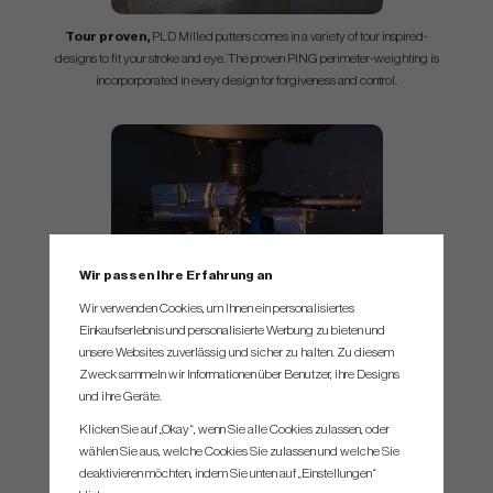
Tour proven,
PLD Milled putters comes in a variety of tour inspired-
designs to fit your stroke and eye. The proven PING perimeter-weighting is
incorporporated in every design for forgiveness and control.
Wir passen Ihre Erfahrung an
Quality and precision,
The solid block of forged 303 stainless steel
Wir verwenden Cookies, um Ihnen ein personalisiertes
requires over 4 hours of milling time for Ping. Precisely shaping every part of
Einkaufserlebnis und personalisierte Werbung zu bieten und
the surface and radius to deliver a high quality putter with premium look.
unsere Websites zuverlässig und sicher zu halten. Zu diesem
Zweck sammeln wir Informationen über Benutzer, ihre Designs
und ihre Geräte.
Klicken Sie auf „Okay“, wenn Sie alle Cookies zulassen, oder
Grip
wählen Sie aus, welche Cookies Sie zulassen und welche Sie
deaktivieren möchten, indem Sie unten auf „Einstellungen“