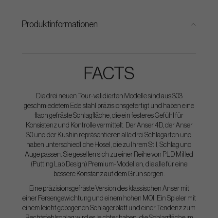
Produktinformationen
FACTS
Die drei neuen Tour-validierten Modelle sind aus 303
geschmiedetem Edelstahl präzisionsgefertigt und haben eine
flach gefräste Schlagfläche, die ein festeres Gefühl für
Konsistenz und Kontrolle vermittelt. Der Anser 4D, der Anser
30 und der Kushin repräsentieren alle drei Schlagarten und
haben unterschiedliche Hosel, die zu Ihrem Stil, Schlag und
Auge passen. Sie gesellen sich zu einer Reihe von PLD Milled
(Putting Lab Design) Premium-Modellen, die alle für eine
bessere Konstanz auf dem Grün sorgen.
Eine präzisionsgefräste Version des klassischen Anser mit
einer Fersengewichtung und einem hohen MOI. Ein Spieler mit
einem leicht gebogenen Schlägerblatt und einer Tendenz zum