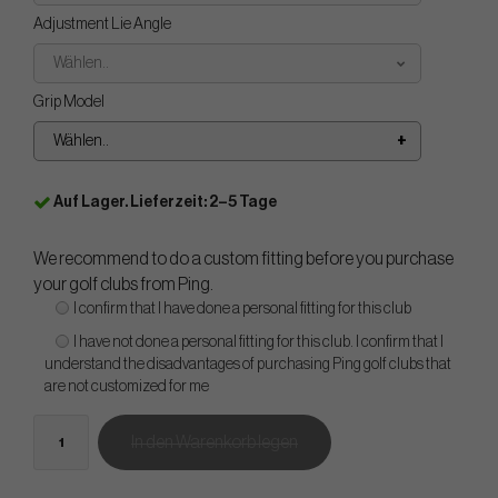
Adjustment Lie Angle
Wählen..
Grip Model
Wählen..
Auf Lager. Lieferzeit: 2–5 Tage
We recommend to do a custom fitting before you purchase
your golf clubs from Ping.
I confirm that I have done a personal fitting for this club
I have not done a personal fitting for this club. I confirm that I
understand the disadvantages of purchasing Ping golf clubs that
are not customized for me
In den Warenkorb legen