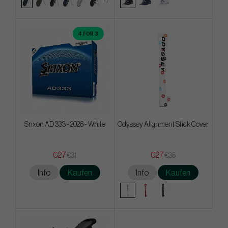
+1
4 FOR 3
Srixon AD 333 - 2026 - White
Odyssey Alignment Stick Cover
€27
€27
€31
€36
Info
Kaufen
Info
Kaufen