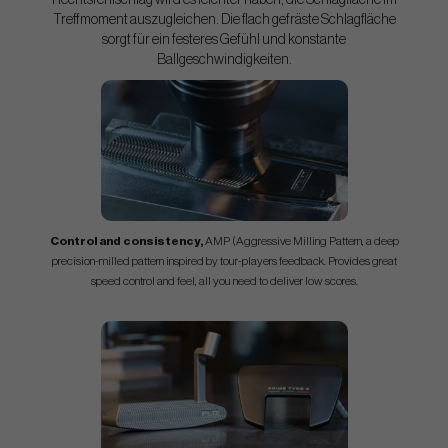
Rechtsfehlschlag wird es leichter haben, die Schlagfläche im
Treffmoment auszugleichen. Die flach gefräste Schlagfläche
sorgt für ein festeres Gefühl und konstante
Ballgeschwindigkeiten.
Control and consistency,
AMP (Aggressive Milling Pattern, a deep
precision-milled pattern inspired by tour-players feedback. Provides great
speed control and feel, all you need to deliver low scores.