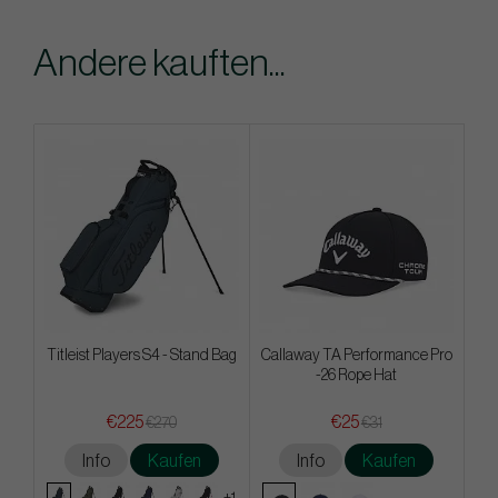
Andere kauften...
Titleist Players S4 - Stand Bag
Callaway TA Performance Pro
-26 Rope Hat
€225
€25
€270
€31
Info
Kaufen
Info
Kaufen