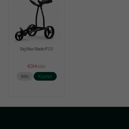
Big Max Blade IP 2.0
€314
€387
Info
Kaufen