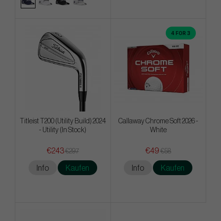
4 FOR 3
Titleist T200 (Utility Build) 2024
Callaway Chrome Soft 2026 -
- Utility (In Stock)
White
€243
€49
€297
€58
Info
Kaufen
Info
Kaufen