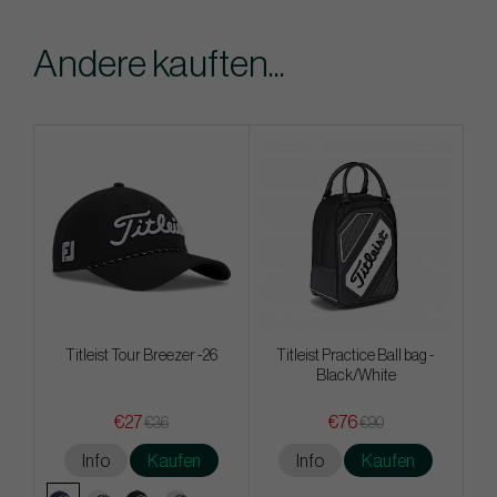
Andere kauften...
Titleist Tour Breezer -26
Titleist Practice Ball bag -
Black/White
€27
€76
€36
€90
Info
Kaufen
Info
Kaufen