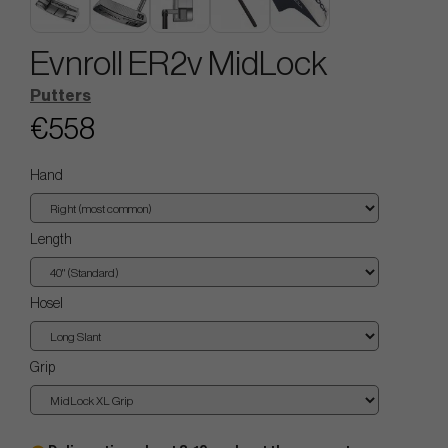
Evnroll ER2v MidLock
Putters
€558
Hand
Length
Hosel
Grip